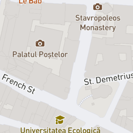
Spectacolul face parte din conceptul
Poftă de teatru
, în care
„gurmanzii” pot savura comedii originale, în timp ce se bucură de
preparatele Restaurantului Elisabeta. De asemenea, te rugăm să nu
întârzii, pentru că biletele își pierd valabilitatea odată cu începerea
evenimentului.