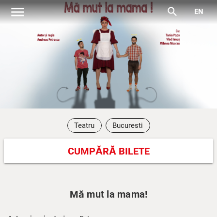
menu
search
EN
Teatru
Bucuresti
CUMPĂRĂ BILETE
Mă mut la mama!