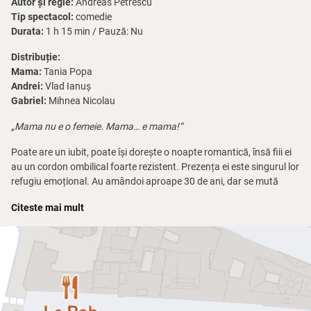
Autor și regie:
Andreas Petrescu
Tip spectacol:
comedie
Durata:
1 h 15 min / Pauză: Nu
Distribuție:
Mama:
Tania Popa
Andrei:
Vlad Ianuș
Gabriel:
Mihnea Nicolau
„Mama nu e o femeie. Mama… e mama!“
Poate are un iubit, poate își dorește o noapte romantică, însă fiii ei
au un cordon ombilical foarte rezistent. Prezența ei este singurul lor
refugiu emoțional. Au amândoi aproape 30 de ani, dar se mută
înapoi la mama, convinși că singura ei treabă e să aibă grijă de
Citeste mai mult
copii. Ce descoperă le dă viața peste cap. Iubirea și egoismul apar
uneori sub aceeași formă.
Mă mut la mama
este o poveste
emoționantă care se spune printre lacrimi și hohote de râs.
Din respect pentru actori, accesul în sala de restaurant se face cu
90 de minute înainte de începerea spectacolului, pentru preluarea
comenzilor de mâncare și băuturi. Ultima comandă va fi preluată cu
30 de minute înainte de începerea spectacolului.