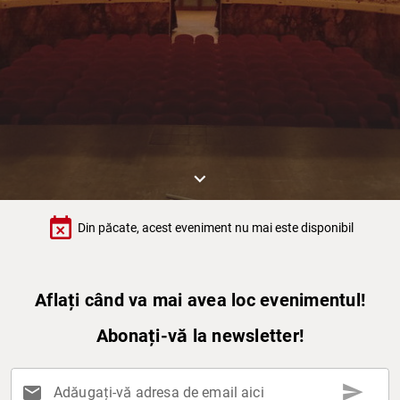
keyboard_arrow_down
event_busy
Din păcate, acest eveniment nu mai este disponibil
Aflați când va mai avea loc evenimentul!
Abonați-vă la newsletter!
send
mail
Adăugați-vă adresa de email aici