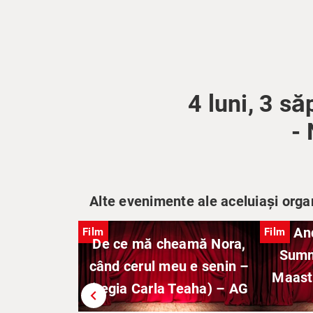
4 luni, 3 să
-
Alte evenimente ale aceluiași orga
An
Film
Film
De ce mă cheamă Nora,
Summ
când cerul meu e senin –
Maast
(regia Carla Teaha) – AG
chevron_left