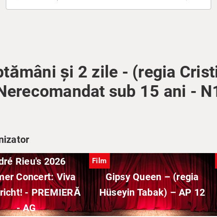
ptămâni și 2 zile - (regia Cri
 Nerecomandat sub 15 ani - N
nizator
dré Rieu's 2026
Film
er Concert: Viva
Gipsy Queen – (regia
richt! - PREMIERĂ
Hüseyin Tabak) – AP 12
- AG