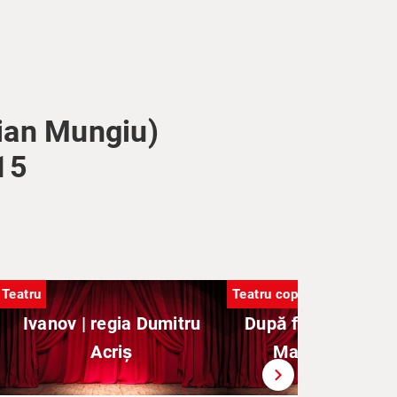
stian Mungiu)
15
Teatru
Teatru copii
Ivanov | regia Dumitru
După faptă și răsp
Acriș
Marionette Sh
chevron_right