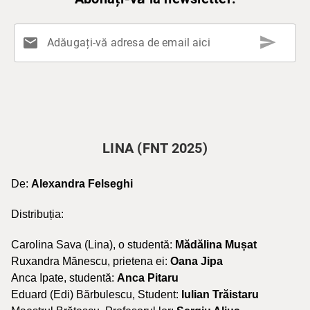
send
mail
Adăugați-vă adresa de email aici
LINA (FNT 2025)
De:
Alexandra Felseghi
Distribuția:
Carolina Sava (Lina), o studentă:
Mădălina Mușat
Ruxandra Mănescu, prietena ei:
Oana Jipa
Anca Ipate, studentă:
Anca Pitaru
Eduard (Edi) Bărbulescu, Student:
Iulian Trăistaru