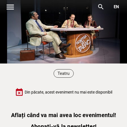
menu
search
EN
Teatru
event_busy
Din păcate, acest eveniment nu mai este disponibil
Aflați când va mai avea loc evenimentul!
Abonați-vă la newsletter!