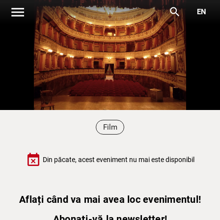
menu
search
EN
Film
event_busy
Din păcate, acest eveniment nu mai este disponibil
Aflați când va mai avea loc evenimentul!
Abonați-vă la newsletter!