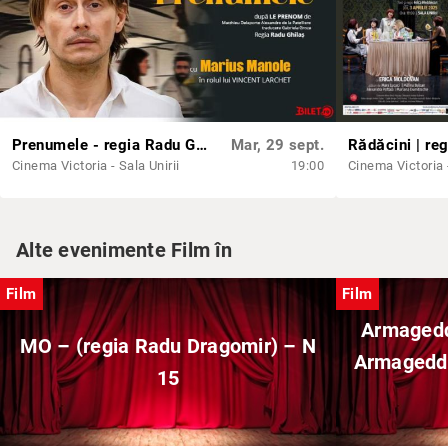
Prenumele - regia Radu Ghilaș
Mar, 29 sept.
Cinema Victoria - Sala Unirii
19:00
Cinema Victoria -
Alte evenimente Film în
Film
Film
Armageddo
MO – (regia Radu Dragomir) – N
Armageddo
15