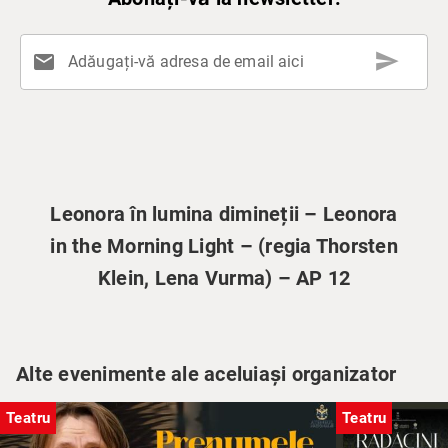
send
mail
Adăugați-vă adresa de email aici
Leonora în lumina dimineții – Leonora
in the Morning Light – (regia Thorsten
Klein, Lena Vurma) – AP 12
Alte evenimente ale aceluiași organizator
Teatru
Teatru