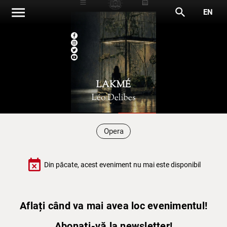
menu
search
EN
Opera
event_busy
Din păcate, acest eveniment nu mai este disponibil
Aflați când va mai avea loc evenimentul!
Abonați-vă la newsletter!