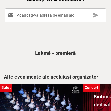
send
mail
Adăugați-vă adresa de email aici
Lakmé - premieră
Alte evenimente ale aceluiași organizator
Balet
Concert
Sinfoni
dedicat