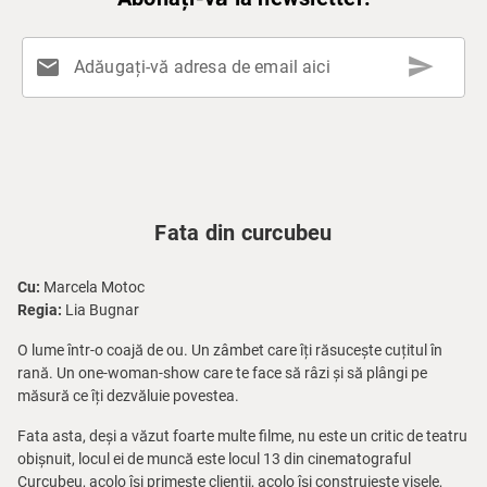
send
mail
Adăugați-vă adresa de email aici
Fata din curcubeu
Cu:
Marcela Motoc
Regia:
Lia Bugnar
O lume într-o coajă de ou. Un zâmbet care îți răsucește cuțitul în
rană. Un one-woman-show care te face să râzi și să plângi pe
măsură ce îți dezvăluie povestea.
Fata asta, deși a văzut foarte multe filme, nu este un critic de teatru
obișnuit, locul ei de muncă este locul 13 din cinematograful
Curcubeu, acolo își primește clienții, acolo își construiește visele,