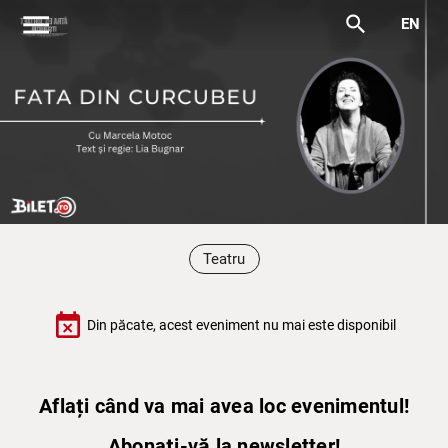
menu
search
EN
Teatru
event_busy
Din păcate, acest eveniment nu mai este disponibil
Aflați când va mai avea loc evenimentul!
Abonați-vă la newsletter!