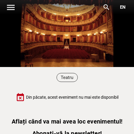
menu
search
EN
Teatru
event_busy
Din păcate, acest eveniment nu mai este disponibil
Aflați când va mai avea loc evenimentul!
Abonați-vă la newsletter!