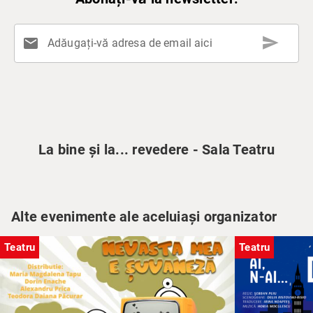
send
mail
Adăugați-vă adresa de email aici
La bine și la... revedere - Sala Teatru
Alte evenimente ale aceluiași organizator
Teatru
Teatru