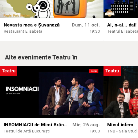
Nevasta mea e Șuvaneză
Dum, 11 oct.
Ai, n-ai... dai!
Restaurant Elisabeta
19:30
Teatrul Elisabet
Alte evenimente Teatru în
Teatru
Teatru
INSOMNIACII de Mimi Brănescu
Mie, 26 aug.
Micul infern
Teatrul de Artă București
19:00
TNB - Sala Stud