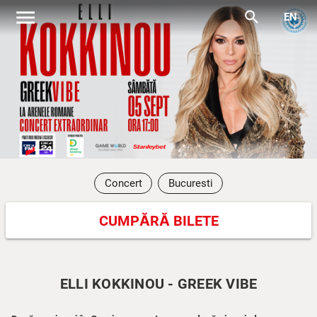
menu
search
EN
Concert
Bucuresti
CUMPĂRĂ BILETE
ELLI KOKKINOU - GREEK VIBE