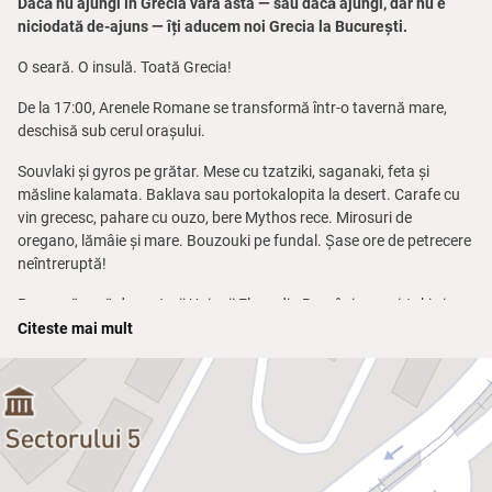
Dacă nu ajungi în Grecia vara asta — sau dacă ajungi, dar nu e
niciodată de-ajuns — îți aducem noi Grecia la București.
O seară. O insulă. Toată Grecia!
De la 17:00, Arenele Romane se transformă într-o tavernă mare,
deschisă sub cerul orașului.
Souvlaki și gyros pe grătar. Mese cu tzatziki, saganaki, feta și
măsline kalamata. Baklava sau portokalopita la desert. Carafe cu
vin grecesc, pahare cu ouzo, bere Mythos rece. Mirosuri de
oregano, lămâie și mare. Bouzouki pe fundal. Șase ore de petrecere
neîntreruptă!
Pe scenă urcă dansatorii Uniunii Elene din România, cu sirtaki și
kalamatianos autentic — și te trag cu ei. Yamas! zboară din toate
Citeste mai mult
părțile.
E o petrecere grecească reală, nu una tematică.
Și pentru că am vrut-o autentică până la capăt, am adus pe scenă
tot ce înseamnă Grecia: pe Elli Kokkinou.