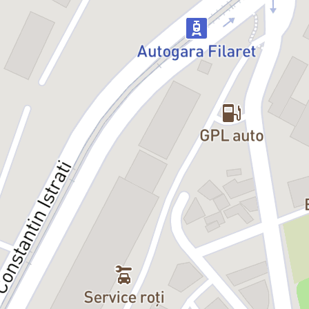
Legenda pop-ului grecesc. Vocea pe care o știi chiar dacă nu
vorbești greaca. „De Ginetai” și o carieră de peste 25 de ani care a
marcat o generație întreagă, de la Atena la Melbourne. Când urcă
pe scena Arenelor Romane, București devine, pentru câteva ore,
piațeta unui sat de pe Egee la miezul nopții. Cu o carieră începută în
1998 și cu o prezență constantă pe scena muzicală grecească, Elli
Kokkinou s-a impus ca unul dintre numele populare ale muzicii elene
contemporane. Artista este recunoscută pentru stilul său care
reunește pop și modern laika, pentru prezența scenică puternică și
pentru repertoriul care a consolidat relația sa cu publicul din Grecia
și din diaspora.
5 septembrie e sâmbăta în care vara refuză să se predea. E seara în
care Bucureștiul miroase a oregano și a mare. E ultima escală a
verii — și e la noi acasă.
Acces copii:
Copiii până la 14 ani au acces gratuit împreună cu un
adult plătitor de bilet.
Fumat:
Permis
Bilete:
Nereturnabile
Deschiderea porților:
17:00
Elli Kokkinou pe scenă:
20:00