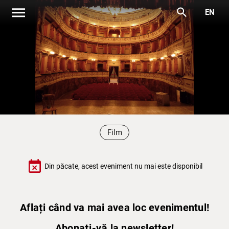
menu
search
EN
Film
event_busy
Din păcate, acest eveniment nu mai este disponibil
Aflați când va mai avea loc evenimentul!
Abonați-vă la newsletter!