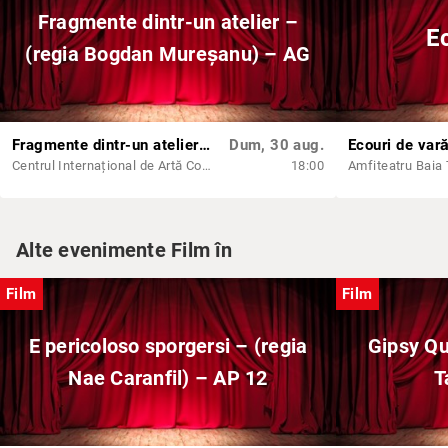
Fragmente dintr-un atelier –
E
(regia Bogdan Mureșanu) – AG
Fragmente dintr-un atelier – (regia Bogdan Mureșanu) – AG
Dum, 30 aug.
Ecouri de var
Centrul Internațional de Artă Contemporană - Baia Turcească Iași
18:00
Amfiteatru Baia
Alte evenimente Film în
Film
Film
E pericoloso sporgersi – (regia
Gipsy Qu
Nae Caranfil) – AP 12
T