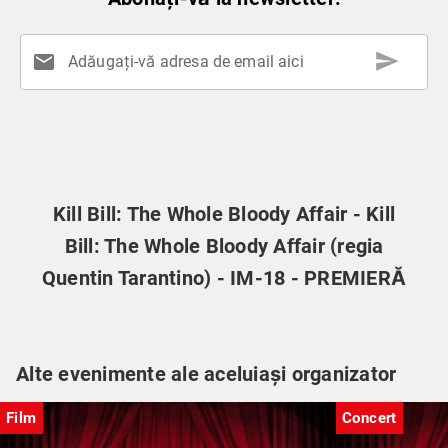
send
mail
Adăugați-vă adresa de email aici
Kill Bill: The Whole Bloody Affair - Kill
Bill: The Whole Bloody Affair (regia
Quentin Tarantino) - IM-18 - PREMIERĂ
Alte evenimente ale aceluiași organizator
Film
Concert