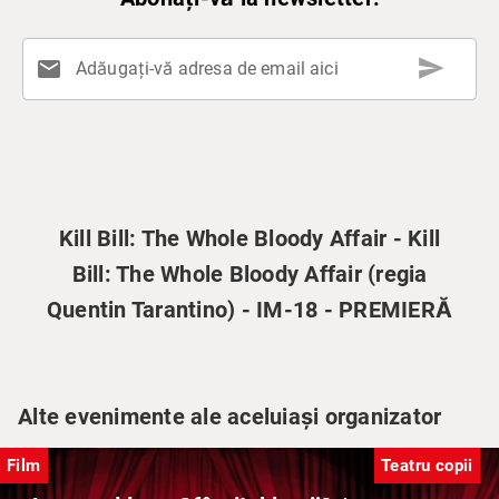
send
mail
Adăugați-vă adresa de email aici
Kill Bill: The Whole Bloody Affair - Kill
Bill: The Whole Bloody Affair (regia
Quentin Tarantino) - IM-18 - PREMIERĂ
Alte evenimente ale aceluiași organizator
Film
Teatru copii