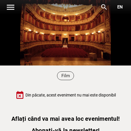
menu
search
EN
Film
event_busy
Din păcate, acest eveniment nu mai este disponibil
Aflați când va mai avea loc evenimentul!
Abonați-vă la newsletter!