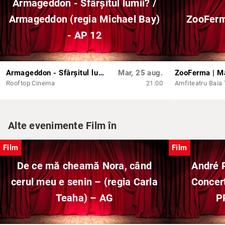
Armageddon - Sfârșitul lumii? /
Armageddon (regia Michael Bay)
ZooFerm
- AP 12
Armageddon - Sfârșitul lumii? / Armageddon (regia Michael Bay) - AP 12
Mar, 25 aug.
Rooftop Cinema
21:00
Amfiteatru Baia
Alte evenimente Film în
Film
Film
De ce mă cheamă Nora, când
André 
cerul meu e senin – (regia Carla
Concert
Teaha) – AG
P