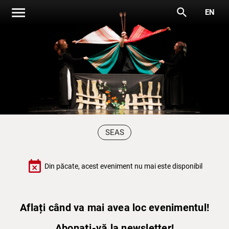
menu
search
EN
SEAS
event_busy
Din păcate, acest eveniment nu mai este disponibil
Aflați când va mai avea loc evenimentul!
Abonați-vă la newsletter!