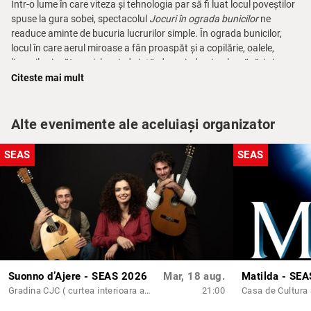
Într-o lume în care viteza și tehnologia par să fi luat locul poveștilor
spuse la gura sobei, spectacolul
Jocuri în ograda bunicilor
ne
readuce aminte de bucuria lucrurilor simple. În ograda bunicilor,
locul în care aerul miroase a fân proaspăt și a copilărie, oalele,
lingurile și măturoaiele prind viață, devenind animale, păsări și
personaje dintr-o lume de poveste în care imaginația are cea mai
Citeste mai mult
mare putere. Prin joc și joacă, copiii descoperă farmecul tradițiilor
populare românești, respectul pentru natură și bucuria muncii
simple, făcute cu drag.
Alte evenimente ale aceluiași organizator
Spectacolul vă invită să vă folosiți imaginația pentru a transforma
SEAS
SEAS
lumea din jurul nostru, pentru a găsi echilibru între vis și realitate.
Jocuri în ograda bunicilor
nu este doar o poveste spusă prin
marionete, ci o lecție de viață despre creativitate, comunitate și un
mod de a trăi sănătos, aproape de natură, aproape de poveștile
copilăriei noastre.
Pentru că educația curată începe prin joacă, iar joaca deschide
drumul către o viață plină de respect pentru tradiții, plină de sens și
frumusețe!
Suonno d’Ajere - SEAS 2026
Mar, 18 aug.
Matilda - SE
Gradina CJC ( curtea interioara a Consiliului Județean Constanta)
21:00
Scenariu, regie artistică și scenografie:
Vera Stoykova (Varna,