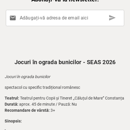
send
mail
Adăugați-vă adresa de email aici
Jocuri în ograda bunicilor - SEAS 2026
Jocuri în ograda bunicilor
spectacol cu specific tradițional românesc
Teatrul:
Teatrul pentru Copii și Tineret „Căluțul de Mare” Constanța
Durată:
aprox. 45 de minute / Pauză: Nu
Recomandare de vârstă:
3+
Sinopsis: