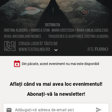
keyboard_arrow_down
event_busy
Din păcate, acest eveniment nu mai este disponibil
Aflați când va mai avea loc evenimentul!
Abonați-vă la newsletter!
send
mail
Adăugați-vă adresa de email aici