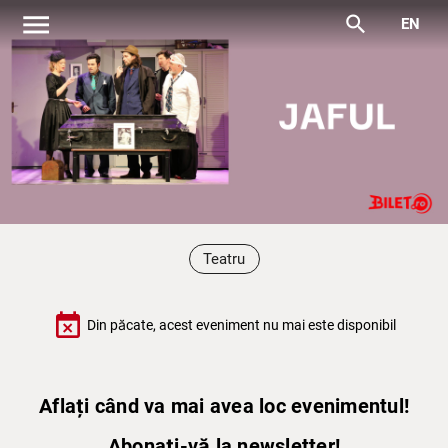
menu
search
EN
Teatru
event_busy
Din păcate, acest eveniment nu mai este disponibil
Aflați când va mai avea loc evenimentul!
Abonați-vă la newsletter!