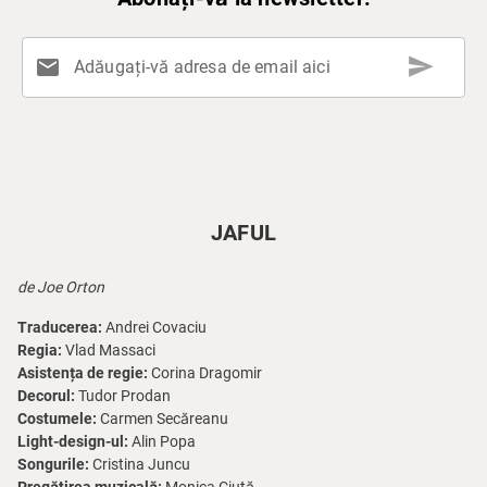
send
mail
Adăugați-vă adresa de email aici
JAFUL
de Joe Orton
Traducerea:
Andrei Covaciu
Regia:
Vlad Massaci
Asistența de regie:
Corina Dragomir
Decorul:
Tudor Prodan
Costumele:
Carmen Secăreanu
Light-design-ul:
Alin Popa
Songurile:
Cristina Juncu