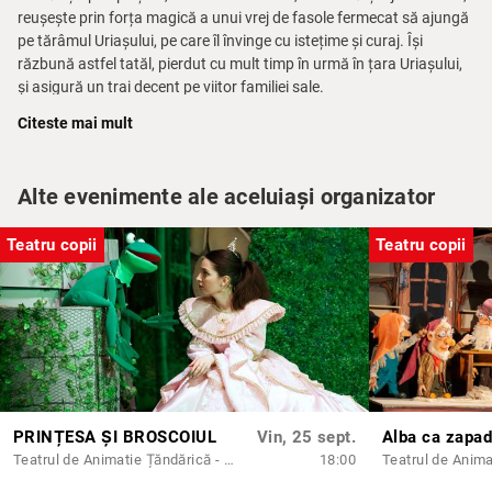
reușește prin forța magică a unui vrej de fasole fermecat să ajungă
pe tărâmul Uriașului, pe care îl învinge cu istețime și curaj. Își
răzbună astfel tatăl, pierdut cu mult timp în urmă în țara Uriașului,
și asigură un trai decent pe viitor familiei sale.
Citeste mai mult
Veniți să îl vedeți la Teatrul „Țăndărică”, să-i fiți alături în lupta cu
Uriașul, să fiți martorii unui spectacol cu păpuși de diverse tipuri și
dimensiuni și cu actori la vedere!
Alte evenimente ale aceluiași organizator
Distribuția:
Dora Ortelecan Dumitrescu, Roxana Vișan / Ioana
Chelaru Popovici, Florentina Tanase, Mihai Dumitrescu, Florin
Teatru copii
Teatru copii
Mititelu
PRINȚESA ȘI BROSCOIUL
Vin, 25 sept.
Alba ca zapa
Teatrul de Animatie Țăndărică - Sala Lahovari
18:00