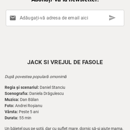
send
mail
Adăugați-vă adresa de email aici
JACK SI VREJUL DE FASOLE
După povestea populară omonimă
Regia și scenariul:
Daniel Stanciu
Scenografia:
Daniela Drăgulescu
Muzica:
Dan Bălan
Foto:
Andrei Roșianu
Vârsta:
Peste 5 ani
Durata:
55 min
Un băiețel pus pe șotii, dar cu suflet mare, dornic să-și ajute mama,