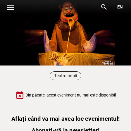
menu
search
EN
Teatru copii
event_busy
Din păcate, acest eveniment nu mai este disponibil
Aflați când va mai avea loc evenimentul!
Abonați-vă la newsletter!