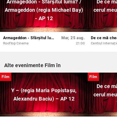
Armageddon - Sfârșitul lumii? /
De ce m
Armageddon (regia Michael Bay)
cerul meu
- AP 12
Armageddon - Sfârșitul lumii? / Armageddon (regia Michael Bay) - AP 12
Mar, 25 aug.
Rooftop Cinema
21:00
Alte evenimente Film în
Film
Film
De ce m
Y – (regia Maria Popistașu,
cerul meu
Alexandru Baciu) – AP 12