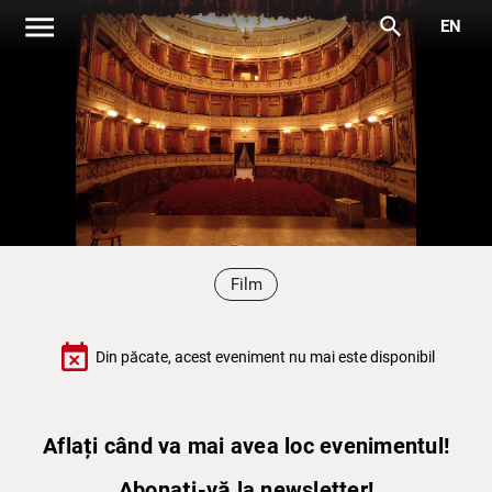
menu
search
EN
Film
event_busy
Din păcate, acest eveniment nu mai este disponibil
Aflați când va mai avea loc evenimentul!
Abonați-vă la newsletter!