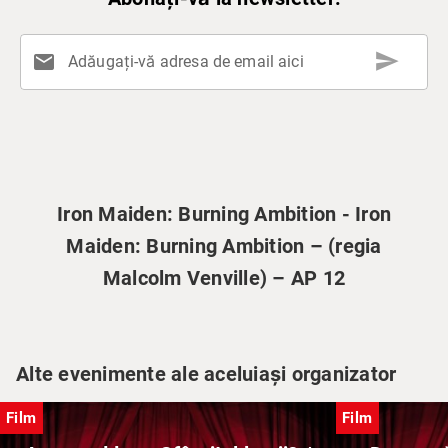
send
mail
Adăugați-vă adresa de email aici
Iron Maiden: Burning Ambition - Iron
Maiden: Burning Ambition – (regia
Malcolm Venville) – AP 12
Alte evenimente ale aceluiași organizator
Film
Film