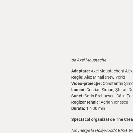
de Axel Moustache
Adaptare:
Axel Moustache și Alex M
Regie:
Alex Mihail (New York)
Video-proiecție:
Constantin Șim
Lumini:
Cristian Șimon, Ștefan D
Sunet:
Sorin Brehuescu, Călin Țo
Regizor tehnic:
Adrian Ionescu
Durata:
1 h 30 min
Spectacol organizat de The Cre
Ion merge la Hollywood
de Axel Mo