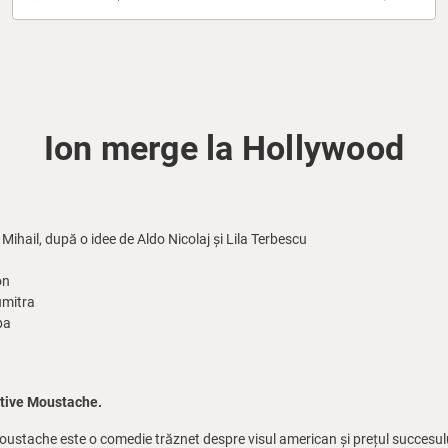
Ion merge la Hollywood
ihail, după o idee de Aldo Nicolaj și Lila Terbescu
on
umitra
pa
ative Moustache.
ustache este o comedie trăznet despre visul american și prețul succesului