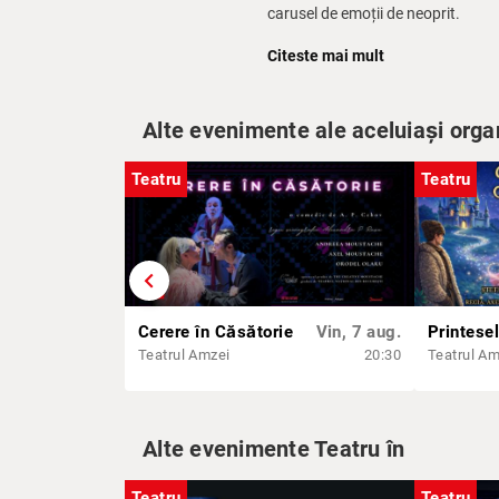
carusel de emoții de neoprit.
După treisprezece luni de așteptar
Citeste mai mult
destinului. Va suna sau nu va su
Este față în față cu șansa vieții sal
Alte evenimente ale aceluiași orga
Vă așteptăm să aflați și să râdeți 
Teatru
Teatru
Național din București.
Nu vor lipsi energia, muzica live, 
Cu:
Axel Moustache
chevron_left
Vocea viselor lui Ion:
Aylin Cadîr
Cerere în Căsătorie
Vin, 7 aug.
Teatrul Amzei
20:30
Teatrul Am
Alte evenimente Teatru în
Teatru
Teatru