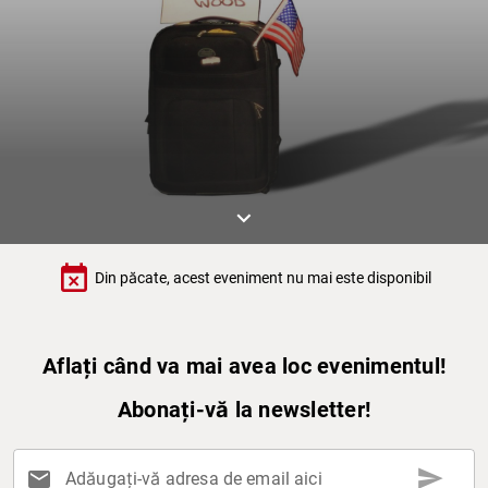
keyboard_arrow_down
event_busy
Din păcate, acest eveniment nu mai este disponibil
Aflați când va mai avea loc evenimentul!
Abonați-vă la newsletter!
send
mail
Adăugați-vă adresa de email aici