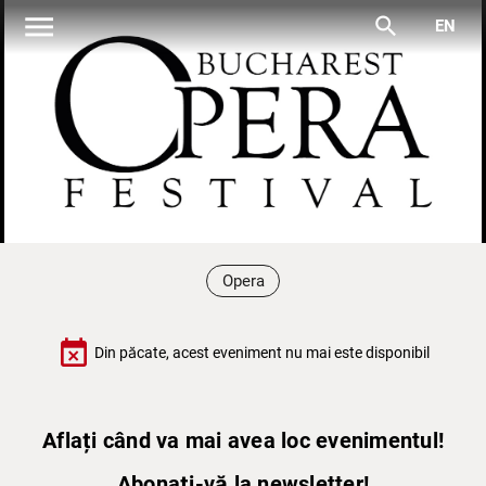
menu
search
EN
Opera
event_busy
Din păcate, acest eveniment nu mai este disponibil
Aflați când va mai avea loc evenimentul!
Abonați-vă la newsletter!