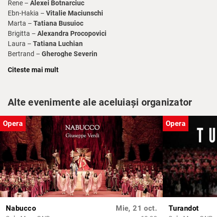
Rene –
Alexei Botnarciuc
Ebn-Hakia –
Vitalie Maciunschi
Marta –
Tatiana Busuioc
Brigitta –
Alexandra Procopovici
Laura –
Tatiana Luchian
Bertrand –
Gheroghe Severin
Almerik –
Vadim Ceban
Citeste mai mult
Alte evenimente ale aceluiași organizator
Opera
Opera
Nabucco
Mie, 21 oct.
Turandot