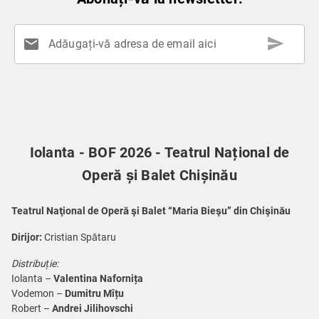
send
mail
Adăugați-vă adresa de email aici
Iolanta - BOF 2026 - Teatrul Național de
Operă și Balet Chișinău
Teatrul Naţional de Operă şi Balet “Maria Bieşu” din Chişinău
Dirijor:
Cristian Spătaru
Distribuție:
Iolanta –
Valentina Nafornița
Vodemon –
Dumitru Mîțu
Robert –
Andrei Jilihovschi