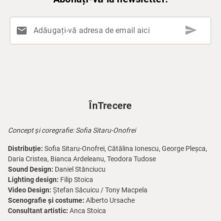
send
mail
Adăugați-vă adresa de email aici
ÎnTrecere
Concept și coregrafie: Sofia Sitaru-Onofrei
Distribuție:
Sofia Sitaru-Onofrei, Cătălina Ionescu, George Pleșca,
Daria Cristea, Bianca Ardeleanu, Teodora Tudose
Sound Design:
Daniel Stănciucu
Lighting design:
Filip Stoica
Video Design:
Ștefan Săcuicu / Tony Macpela
Scenografie și costume:
Alberto Ursache
Consultant artistic:
Anca Stoica