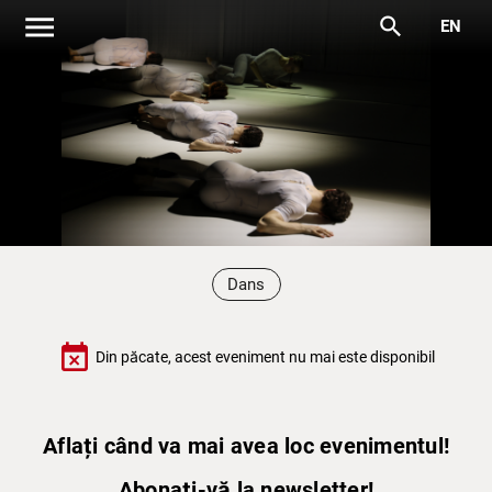
menu
search
EN
Dans
event_busy
Din păcate, acest eveniment nu mai este disponibil
Aflați când va mai avea loc evenimentul!
Abonați-vă la newsletter!