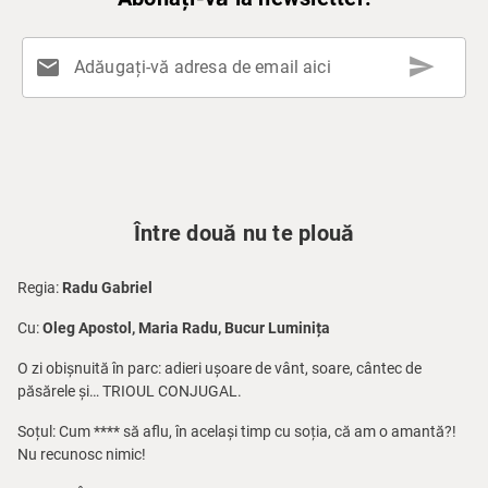
send
mail
Adăugați-vă adresa de email aici
Între două nu te plouă
Regia:
Radu Gabriel
Cu:
Oleg Apostol, Maria Radu, Bucur Luminița
O zi obișnuită în parc: adieri ușoare de vânt, soare, cântec de
păsărele și… TRIOUL CONJUGAL.
Soțul: Cum **** să aflu, în același timp cu soția, că am o amantă?!
Nu recunosc nimic!