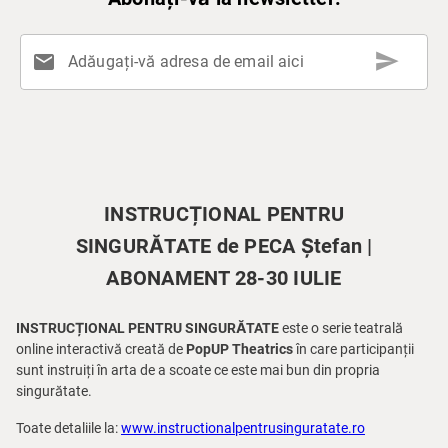
send
mail
Adăugați-vă adresa de email aici
INSTRUCȚIONAL PENTRU
SINGURĂTATE de PECA Ștefan |
ABONAMENT 28-30 IULIE
INSTRUCȚIONAL PENTRU SINGURĂTATE
este o serie teatrală
online interactivă creată de
PopUP Theatrics
în care participanții
sunt instruiți în arta de a scoate ce este mai bun din propria
singurătate.
Toate detaliile la:
www.instructionalpentrusinguratate.ro