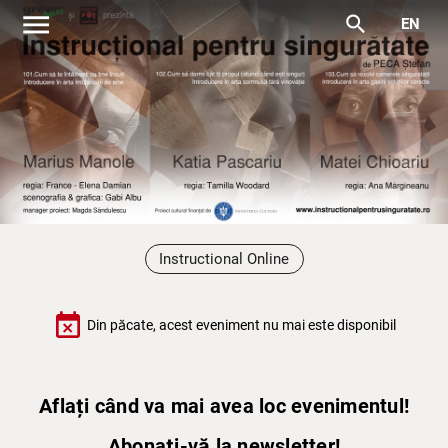
menu
search
EN
Instructional Online
event_busy
Din păcate, acest eveniment nu mai este disponibil
Aflați când va mai avea loc evenimentul!
Abonați-vă la newsletter!