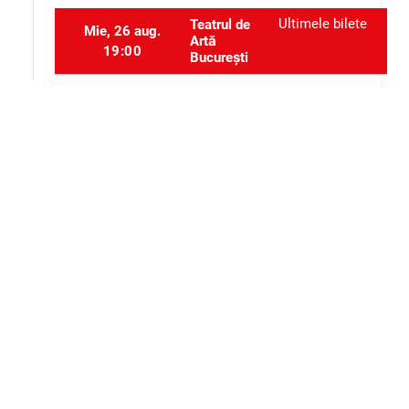
Ultimele bilete
Teatrul de
Mie, 26 aug.
Artă
19:00
București
Ultimele bilete
Teatrul de
Dum, 27 sept.
Artă
19:00
București
Selectați locurile
event_seat
Alte evenimente ale aceluiași organizator
Teatru
Teatru