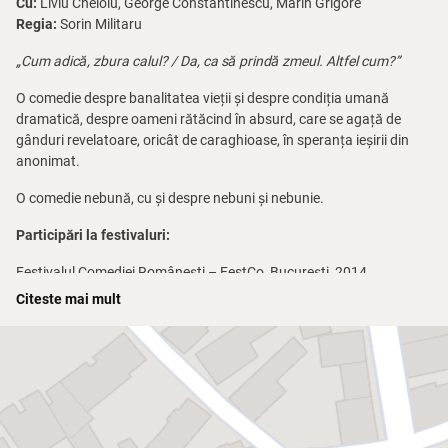
Cu:
Liviu Cheloiu, George Constantinescu, Marin Grigore
Regia:
Sorin Militaru
„Cum adică, zbura calul? / Da, ca să prindă zmeul. Altfel cum?”
O comedie despre banalitatea vieții și despre condiția umană
dramatică, despre oameni rătăcind în absurd, care se agață de
gânduri revelatoare, oricât de caraghioase, în speranța ieșirii din
anonimat.
O comedie nebună, cu și despre nebuni și nebunie.
Participări la festivaluri:
Festivalul Comediei Românești – FestCo, București, 2014
Festivalul Exceptio, Baia Mare, 2014
Citeste mai mult
Festivalul EuroArte, Iași, 2010
Festivalul Unidrama, Târgu Mureș, 2010
Festivalul Underground, Arad, 2010
Festivalul de Teatru „25 de ore de teatru non-stop – Respiră Teatru”,
Sibiu, ediția I, 2011
Festivalul Național de Teatru „Vino la Vâlcea”, Râmnicu Vâlcea,
ediția I, 2011