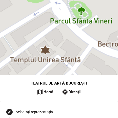
TEATRUL DE ARTĂ BUCUREȘTI
map
directions
Hartă
Direcții
Selectați reprezentația
edit