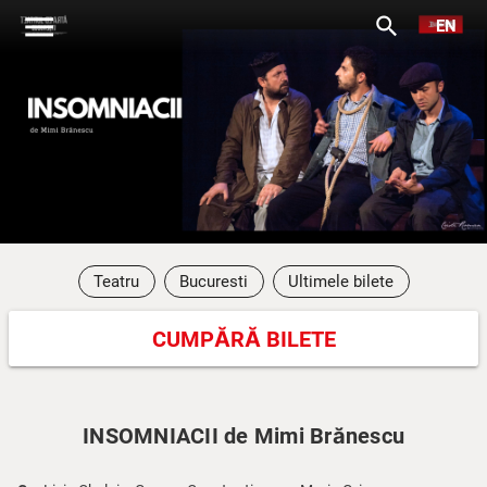
menu
search
EN
Teatru
Bucuresti
Ultimele bilete
CUMPĂRĂ BILETE
INSOMNIACII de Mimi Brănescu