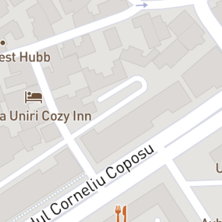
Festivalul Internațional de Teatru „Tragos”, Tulcea, ediția IX, 2011