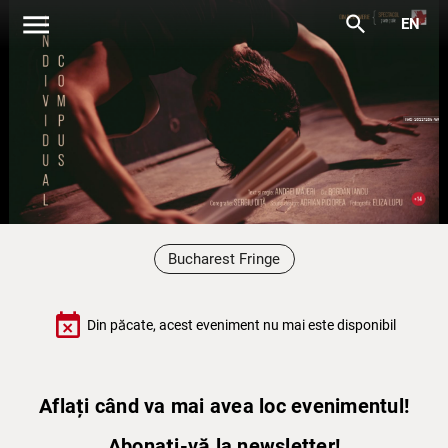
menu
search
EN
Bucharest Fringe
event_busy
Din păcate, acest eveniment nu mai este disponibil
Aflați când va mai avea loc evenimentul!
Abonați-vă la newsletter!