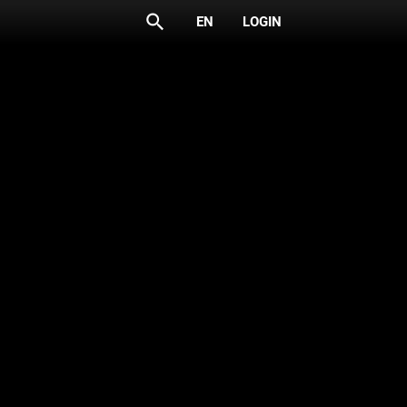
search
EN
LOGIN