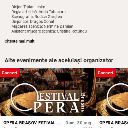
Dirijor: Traian Ichim
Regia artistică: Anda Tabacaru
Scenografia: Rodica Garștea
Dirijor cor: Dragoș Cohal
Mișcarea scenică: Nermina Damian
Asistent mișcare scenică: Cristina Rotundu
Instructor de lupte: Bogdan Bălăşcău
Regie scenă: Marilena Aldea, Cristina Roșu
Citeste mai mult
• Spectacolul durează trei ore și 10 minute și are trei pauze.
Alte evenimente ale aceluiași organizator
Concert
Concert
OPERA BRAȘOV ESTIVAL – ARMONII DE VARĂ - CVINTETUL VOCAL ANATOLY - CONCERT
Dum, 30 aug.