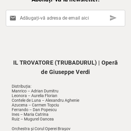
send
mail
Adăugați-vă adresa de email aici
IL TROVATORE (TRUBADURUL) | Operă
de Giuseppe Verdi
Distribuția:
Manrico – Adrian Dumitru
Leonora – Aurelia Florian
Contele de Luna – Alexandru Aghenie
Azucena – Carmen Topciu
Ferrando – Dan Popescu
Ines – Maria Catrina
Ruiz – Mugurel Oancea
Orchestra și Corul Operei Brașov