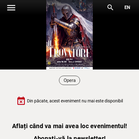
menu
search
EN
Opera
event_busy
Din păcate, acest eveniment nu mai este disponibil
Aflați când va mai avea loc evenimentul!
Abonați-vă la newsletter!