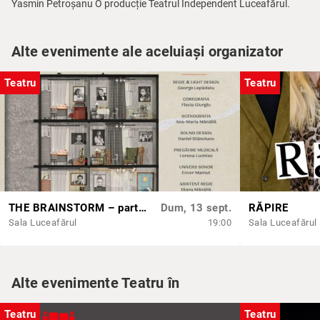
Yasmin Petroșanu O producție Teatrul Independent Luceafărul.
Alte evenimente ale aceluiași organizator
Teatru
Teatru
THE BRAINSTORM – partea a II-a
Dum, 13 sept.
RĂPIRE
Sala Luceafărul
19:00
Sala Luceafărul
Alte evenimente Teatru în
Teatru
Teatru