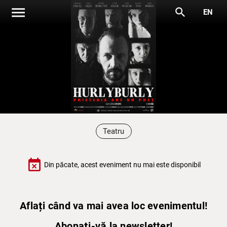
menu
search
EN
Teatru
event_busy
Din păcate, acest eveniment nu mai este disponibil
Aflați când va mai avea loc evenimentul!
Abonați-vă la newsletter!