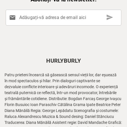
send
mail
Adăugați-vă adresa de email aici
HURLYBURLY
Patru prieteni încearcă să găsească sensul vieții lor, dar eșuează
în mod spectaculos și hilar. Prin dialoguri captivante se
dezvaluie conflicte interioare și adevăruri incomode. O experiență
teatrală puternică ce reflectă, într-un mod provocator, întrebările
și frământările cotidiene. Distributie: Bogdan Farcaș George Ivașcu
Florin Busuioc Ioan Paraschiv Cătălina Grama Ipate Beatrice Peter
Diana Mănăilă Regia: George Lepădatu Scenografia și costumele:
Raluca Alexandrescu Muzica & Sound desing: Daniel Stănciucu
Traducerea: Diana Mănăilă Asistent regie: David Mandache Grafică: