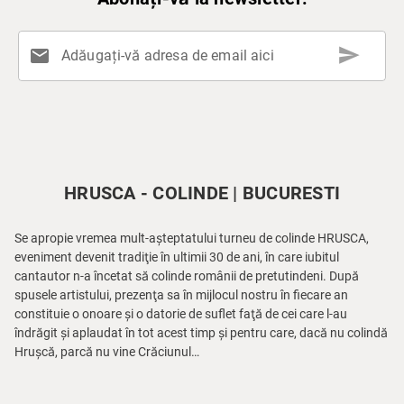
send
mail
Adăugați-vă adresa de email aici
HRUSCA - COLINDE | BUCURESTI
Se apropie vremea mult-așteptatului turneu de colinde HRUSCA,
eveniment devenit tradiţie în ultimii 30 de ani, în care iubitul
cantautor n-a încetat să colinde românii de pretutindeni. După
spusele artistului, prezenţa sa în mijlocul nostru în fiecare an
constituie o onoare și o datorie de suflet faţă de cei care l-au
îndrăgit și aplaudat în tot acest timp și pentru care, dacă nu colindă
Hrușcă, parcă nu vine Crăciunul…