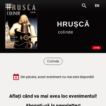
menu
search
EN
Colinde
event_busy
Din păcate, acest eveniment nu mai este disponibil
Aflați când va mai avea loc evenimentul!
Abonați-vă la newsletter!