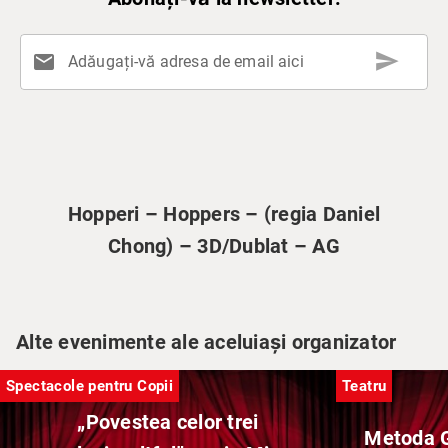
send
mail
Adăugați-vă adresa de email aici
Hopperi – Hoppers – (regia Daniel
Chong) – 3D/Dublat – AG
Alte evenimente ale aceluiași organizator
Spectacole pentru Copii
Teatru
„Povestea celor trei
Metoda G