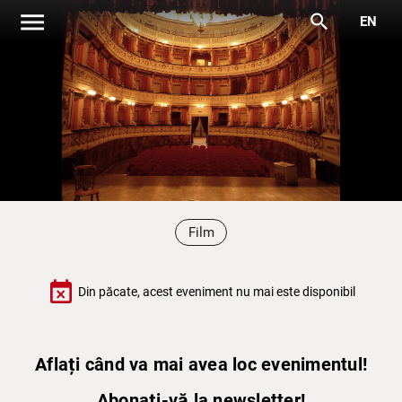
menu
search
EN
Film
event_busy
Din păcate, acest eveniment nu mai este disponibil
Aflați când va mai avea loc evenimentul!
Abonați-vă la newsletter!