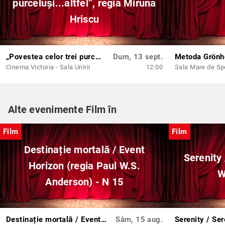
purceluși...altfel”, regia Miruna
Hriscu
„Povestea celor trei purceluși...altfel”, regia Miruna Hriscu
Dum, 13 sept.
Cinema Victoria - Sala Unirii
12:00
Alte evenimente Film în
Film
Film
Destinație mortală / Event
Serenity 
Horizon (regia Paul W.S.
W
Anderson) - N 15
Destinație mortală / Event Horizon (regia Paul W.S. Anderson) - N 15
Sâm, 15 aug.