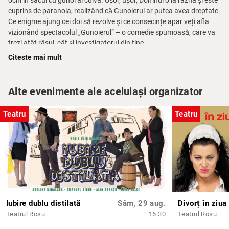
ochi în sacul cu gunoi al cuiva. Ușor, ușor, Domnul o ia razna și este
cuprins de paranoia, realizând că Gunoierul ar putea avea dreptate.
Ce enigme ajung cei doi să rezolve și ce consecințe apar veți afla
vizionând spectacolul „Gunoierul” – o comedie spumoasă, care va
trezi atât râsul, cât și investigatorul din tine.
Citeste mai mult
Cu
Daniel Hara, Pavel Bârsan, Maria Magdalena Chihaia. Text:
Cornel Mimi Brănescu
Alte evenimente ale aceluiași organizator
Teatru
Teatru
Iubire dublu distilată
Sâm, 29 aug.
Divorț în ziua
Teatrul Rosu
16:30
Teatrul Rosu