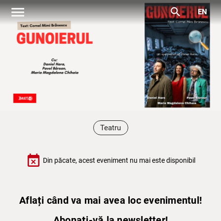
menu
search
EN
Teatru
event_busy
Din păcate, acest eveniment nu mai este disponibil
Aflați când va mai avea loc evenimentul!
Abonați-vă la newsletter!