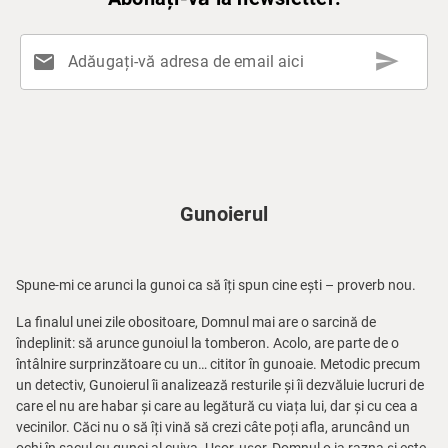
send
mail
Adăugați-vă adresa de email aici
Gunoierul
Spune-mi ce arunci la gunoi ca să îți spun cine ești – proverb nou.
La finalul unei zile obositoare, Domnul mai are o sarcină de
îndeplinit: să arunce gunoiul la tomberon. Acolo, are parte de o
întâlnire surprinzătoare cu un… cititor în gunoaie. Metodic precum
un detectiv, Gunoierul îi analizează resturile și îi dezvăluie lucruri de
care el nu are habar și care au legătură cu viața lui, dar și cu cea a
vecinilor. Căci nu o să îți vină să crezi câte poți afla, aruncând un