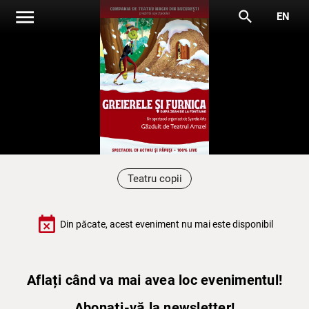
menu
search
EN
Teatru copii
event_busy
Din păcate, acest eveniment nu mai este disponibil
Aflați când va mai avea loc evenimentul!
Abonați-vă la newsletter!