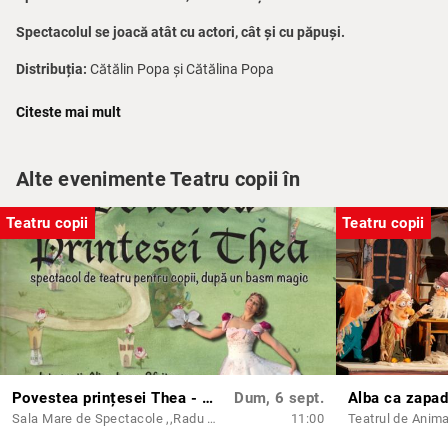
Spectacolul se joacă atât cu actori, cât și cu păpuși.
Distribuția:
Cătălin Popa și Cătălina Popa
Un spectacol produs de Compania de teatru Magix, organizat de
Citeste mai mult
Syarela Arts și găzduit de Teatrul Amzei.
Alte evenimente Teatru copii în
Teatru copii
Teatru copii
Povestea prințesei Thea - Teatro Blu
Dum, 6 sept.
Alba ca zapa
Sala Mare de Spectacole ,,Radu Beligan'' Ateneul din Iași
11:00