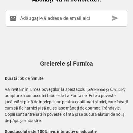
send
mail
Adăugați-vă adresa de email aici
Greierele și Furnica
Durata:
50 de minute
Vă invităm în lumea poveștilor, la spectacolul
„Greierele și furnica”
,
adaptare a cunoscutei fabule de La Fontaine. Este o poveste
jucăușă și plină de înțelepciune pentru copiii mari și mici, care învață
cum să fie harnici și să nu se lase mânați de doamna Trândăvie.
Copiii sunt antrenați în poveste, cântă și se bucură alături de noi și
de păpușile noastre.
Spectacolul este 100% live, interactiv și educativ.