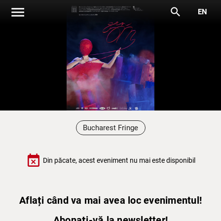
menu
search
EN
Bucharest Fringe
event_busy
Din păcate, acest eveniment nu mai este disponibil
Aflați când va mai avea loc evenimentul!
Abonați-vă la newsletter!