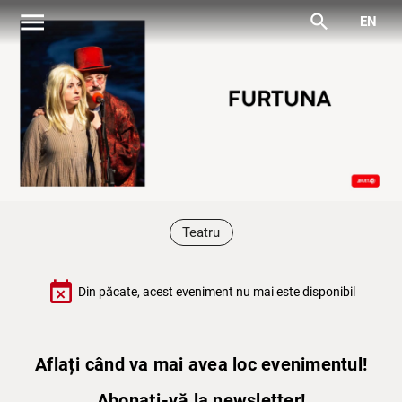
menu
search
EN
Teatru
event_busy
Din păcate, acest eveniment nu mai este disponibil
Aflați când va mai avea loc evenimentul!
Abonați-vă la newsletter!