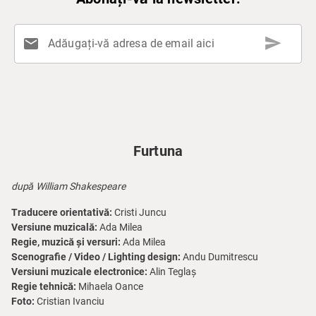
send
mail
Adăugați-vă adresa de email aici
Furtuna
după William Shakespeare
Traducere orientativă:
Cristi Juncu
Versiune muzicală:
Ada Milea
Regie, muzică și versuri:
Ada Milea
Scenografie / Video / Lighting design:
Andu Dumitrescu
Versiuni muzicale electronice:
Alin Teglaș
Regie tehnică:
Mihaela Oance
Foto:
Cristian Ivanciu