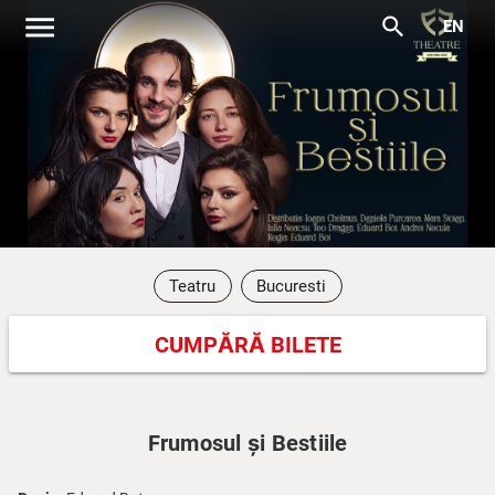
menu
search
EN
Teatru
Bucuresti
CUMPĂRĂ BILETE
Frumosul și Bestiile