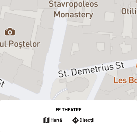
FF THEATRE
map
directions
Hartă
Direcții