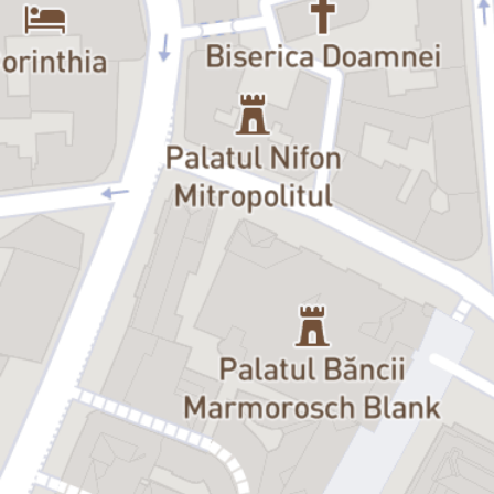
irezistibile și situații comice istețe, în care umorul este învăluit în
ironie. Scrisă de Aldo Lo Castro,
Frumosul și Bestiile
este o piesă de
teatru amuzantă și inteligentă, care va face publicul să râdă în
hohote și să se simtă bine.