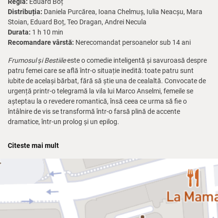
Regia:
Eduard Boț
Distribuția:
Daniela Purcărea, Ioana Chelmuș, Iulia Neacșu, Mara
Stoian, Eduard Boț, Teo Dragan, Andrei Necula
Durata:
1 h 10 min
Recomandare vârstă:
Nerecomandat persoanelor sub 14 ani
Frumosul și Bestiile
este o comedie inteligentă și savuroasă despre
patru femei care se află într-o situație inedită: toate patru sunt
iubite de același bărbat, fără să știe una de cealaltă. Convocate de
urgență printr-o telegramă la vila lui Marco Anselmi, femeile se
așteptau la o revedere romantică, însă ceea ce urma să fie o
întâlnire de vis se transformă într-o farsă plină de accente
dramatice, într-un prolog și un epilog.
Clelia, Stefania, Amanda și Marisa sunt patru femei diferite, cu
Citeste mai mult
personalități și vise diferite, dar toate sunt unite de același bărbat,
Marco. În loc să se lupte între ele și să se certe, femeile hotărăsc să
se alieze și să pedepsească în mod amuzant și inventiv bărbatul
care le-a înșelat.
Comedia abordează teme precum relațiile, căsnicia și excesul de
iubire și conține schimburi de replici pline de haz, qui-pro-quo-uri