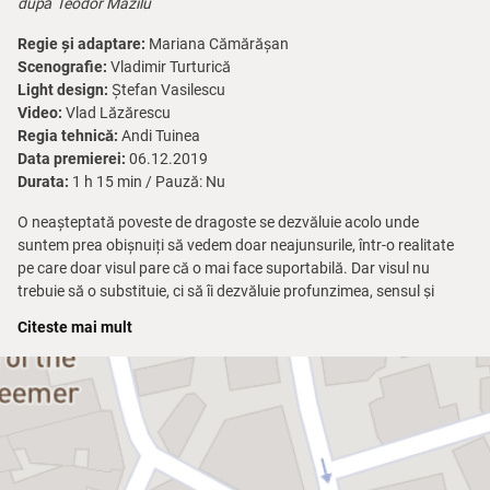
după Teodor Mazilu
Regie și adaptare:
Mariana Cămărășan
Scenografie:
Vladimir Turturică
Light design:
Ștefan Vasilescu
Video:
Vlad Lăzărescu
Regia tehnică:
Andi Tuinea
Data premierei:
06.12.2019
Durata:
1 h 15 min / Pauză: Nu
O neașteptată poveste de dragoste se dezvăluie acolo unde
suntem prea obișnuiți să vedem doar neajunsurile, într-o realitate
pe care doar visul pare că o mai face suportabilă. Dar visul nu
trebuie să o substituie, ci să îi dezvăluie profunzimea, sensul și
frumusețea.
Citeste mai mult
Această parabolă teatrală îi aduce împreună pe actorii
Oana Pellea
și
Mircea Rusu
, într-o montare care vorbește despre fragilitatea
umană și despre felul în care realitatea, mijlocită de vis, devine
fabuloasă.
„Îndrăgostiți de însuși faptul de a fi îndrăgostiți, milioane de oameni
visează Veneția. Adriatica bate cu valurile sale malurile de cărămidă