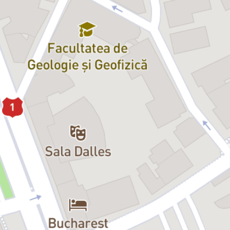
ale insulei. Felinarele se aprind unul câte unul, dintr-un tonomat se
aude incredibila muzică a lui Lucio Dalla. Totul e ireal de frumos. În
mirajul romantismului absolut, o femeie și un bărbat se
redescoperă, așa cum nu și-au imaginat vreodată că ar putea fi.” —
Mariana Cămărășan
Teodor Mazilu a fost un spirit de combatant, mereu pregătit să
sfideze confortul intelectual, clișeele și amăgirile. Piesa sa,
Frumos
e în septembrie la Veneția
, este o invitație la luciditate, punând în
fața spectatorului o alegere radicală: să trăiască prezentul în toată
intensitatea sa sau să se refugieze într-un trecut sau viitor iluzoriu,
ratând astfel întâlnirea cu viața.
Distribuție:
Oana Pellea
Mircea Rusu