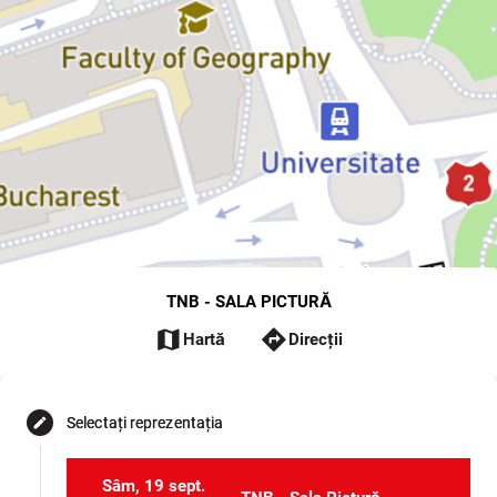
TNB - SALA PICTURĂ
map
directions
Hartă
Direcții
Selectați reprezentația
edit
Sâm, 19 sept.