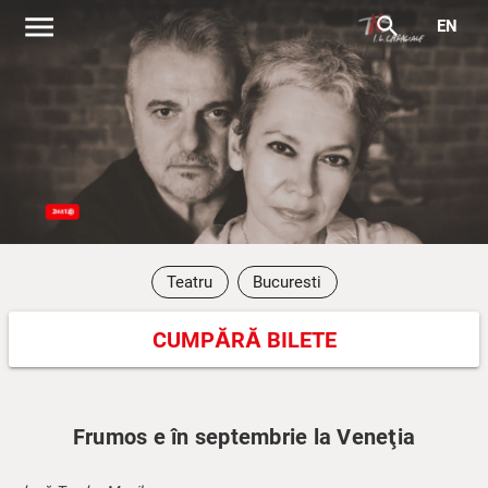
menu
search
EN
Teatru
Bucuresti
CUMPĂRĂ BILETE
Frumos e în septembrie la Veneţia