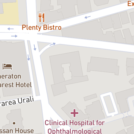
 – o poveste despre salvare, doar
 din anxietăți, frici, neîncredere
 „Frumoasa și Bestia“, acest drum
că nu poate sau nu merită să fie
t salva. De bestia din noi.”
Bobi