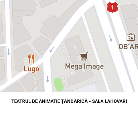
TEATRUL DE ANIMATIE ȚĂNDĂRICĂ - SALA LAHOVARI
Strada General Eremia Grigorescu 24, Bucuresti
map
directions
Hartă
Direcții