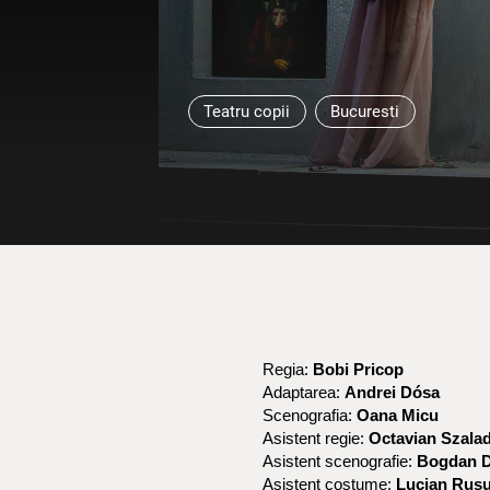
Teatru copii
Bucuresti
Regia:
Bobi Pricop
Adaptarea:
Andrei Dósa
Scenografia:
Oana Micu
Asistent regie:
Octavian Szala
Asistent scenografie:
Bogdan 
Asistent costume:
Lucian Rus