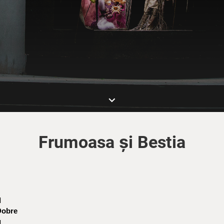
keyboard_arrow_down
Frumoasa și Bestia
d
Dobre
u