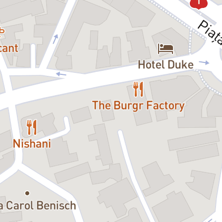
din jurul nostru. „Frumoasa și B
că de data asta, prințul este cel 
și furie. Dintr-un orgoliu care a
interior pe care îl parcurge besti
iubit) și că, nu doar dragostea, 
Pricop
, regizor