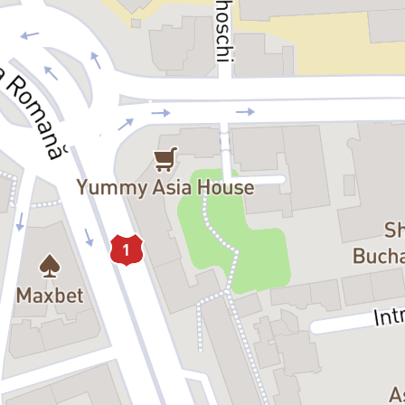
estia“ vorbește poate cel mai limpede despre vremurile pe care le trăim
salvat. De el însuși. Monstrul din el trebuie îmblânzit – un monstru hrănit
 transformat un vis într-un coșmar. Asta m-a interesat să descoperim în
a, felul în care își înfruntă temerile cele mai cumplite (mai ales pe cea 
ci și înțelegerea, acceptarea necondiționată și un strop de bunătate ne po