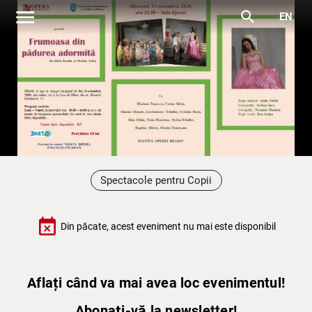
menu
search
EN
Spectacole pentru Copii
event_busy
Din păcate, acest eveniment nu mai este disponibil
Aflați când va mai avea loc evenimentul!
Abonați-vă la newsletter!