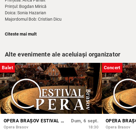
Prințesa: Anca Panait
Prințul: Bogdan Mirică
Doica: Sonia Hazarian
Majordomul Bob: Cristian Dicu
Balet:
Baletul Operei Brașov
Citeste mai mult
Regia artistică:
Attila Török
Scenografia:
Șerban Iuca
Alte evenimente ale aceluiași organizator
Coregrafia:
Nermina Damian, Valentina Mirică
Asistent regie:
Silvia Papadopoulos
Asistent mișcare scenică:
Alexandra Scriminț
Balet
Concert
Regie scenă:
Silvia Papadopoulos
OPERA BRAȘOV ESTIVAL – DANCING SUMMER - SPECTACOL DE BALET
Dum, 6 sept.
Opera Brasov
18:30
Opera Brasov