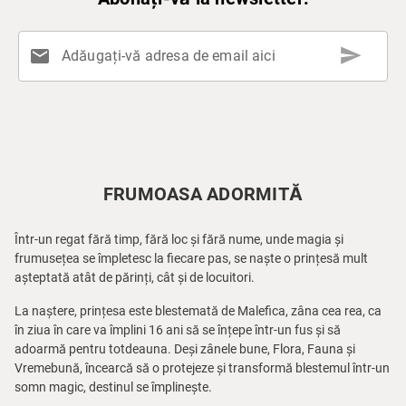
send
mail
Adăugați-vă adresa de email aici
FRUMOASA ADORMITĂ
Într-un regat fără timp, fără loc și fără nume, unde magia și
frumusețea se împletesc la fiecare pas, se naște o prințesă mult
așteptată atât de părinți, cât și de locuitori.
La naștere, prințesa este blestemată de Malefica, zâna cea rea, ca
în ziua în care va împlini 16 ani să se înțepe într-un fus și să
adoarmă pentru totdeauna. Deși zânele bune, Flora, Fauna și
Vremebună, încearcă să o protejeze și transformă blestemul într-un
somn magic, destinul se împlinește.