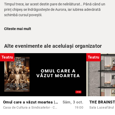
Timpul trece, iar acest destin pare de neînlăturat… Până când un
prinț chipeș se îndrăgostește de Aurora, iar iubirea adevărată
schimbă cursul poveștii.
Inspirată din celebra poveste a lui Charles Perrault și transpusă
Citeste mai mult
într-un spectacol plin de magie, muzică și dans,
Frumoasa
Adormită
este o experiență fermecătoare pentru toate vârstele.
Alte evenimente ale aceluiași organizator
Teatru
Teatru
Omul care a văzut moartea | CONSTANTA
Sâm, 3 oct.
Casa de Cultura a Sindicatelor - Constanta
19:00
Sala Luceafărul