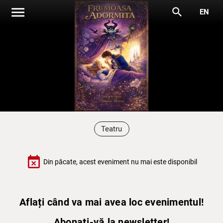
menu
search
EN
Teatru
event_busy
Din păcate, acest eveniment nu mai este disponibil
Aflați când va mai avea loc evenimentul!
Abonați-vă la newsletter!