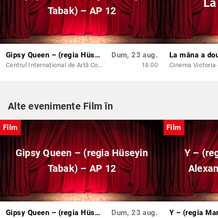
La
Tabak) – AP 12
Gipsy Queen – (regia Hüseyin Tabak) – AP 12
Dum, 23 aug.
La mâna a do
Centrul Internațional de Artă Contemporană - Baia Turcească Iași
18:00
Cinema Victoria -
Alte evenimente Film în
Film
Film
Gipsy Queen – (regia Hüseyin
Y – (re
Tabak) – AP 12
Alexan
Gipsy Queen – (regia Hüseyin Tabak) – AP 12
Dum, 23 aug.