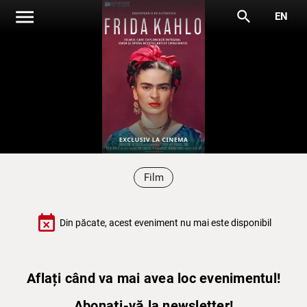
menu
search
EN
Film
event_busy
Din păcate, acest eveniment nu mai este disponibil
Aflați când va mai avea loc evenimentul!
Abonați-vă la newsletter!