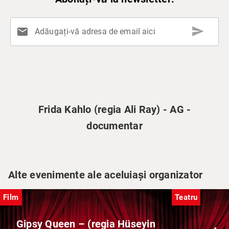
send
mail
Adăugați-vă adresa de email aici
Frida Kahlo (regia Ali Ray) - AG -
documentar
Alte evenimente ale aceluiași organizator
Film
Teatru
Gipsy Queen – (regia Hüseyin