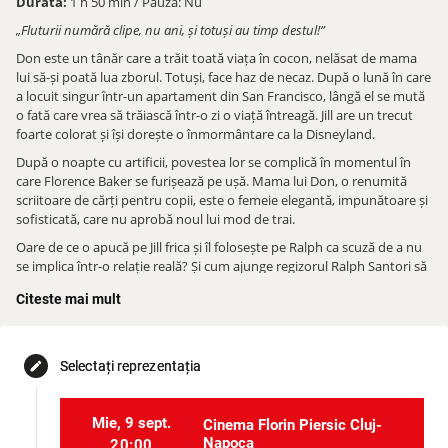
Durata:
1 h 50 min / Pauză: Nu
„Fluturii numără clipe, nu ani, și totuși au timp destul!”
Don este un tânăr care a trăit toată viața în cocon, nelăsat de mama
lui să-și poată lua zborul. Totuși, face haz de necaz. După o lună în care
a locuit singur într-un apartament din San Francisco, lângă el se mută
o fată care vrea să trăiască într-o zi o viață întreagă. Jill are un trecut
foarte colorat și își dorește o înmormântare ca la Disneyland.
După o noapte cu artificii, povestea lor se complică în momentul în
care Florence Baker se furișează pe ușă. Mama lui Don, o renumită
scriitoare de cărți pentru copii, este o femeie elegantă, impunătoare și
sofisticată, care nu aprobă noul lui mod de trai.
Oare de ce o apucă pe Jill frica și îl folosește pe Ralph ca scuză de a nu
se implica într-o relație reală? Și cum ajunge regizorul Ralph Santori să
fie vinul spumant al spectacolului? Aflați în această nouă abordare a
Citeste mai mult
clasicului
Fluturii sunt liberi
.
Pe lângă faptul că este prima piesă scrisă care a avut succes pe
Broadway fără să fie musical, este și o lecție de viață din care pot
Selectați reprezentația
edit
învăța și adolescenții, și părinții. Cu alte cuvinte, pentru toate vârstele.
De când te vei așeza pe scaun vei simți cum transa celor 4 actori și a
echipei teatrului te va imersa în universul lor de la primele acorduri de
Mie, 9 sept.
Cinema Florin Piersic Cluj-
chitară.
Napoca
20:00