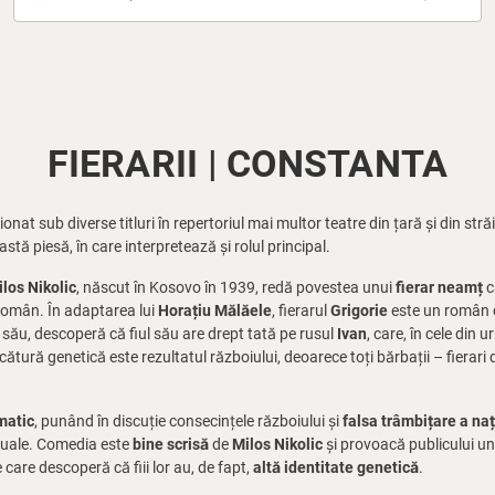
FIERARII | CONSTANTA
onat sub diverse titluri în repertoriul mai multor teatre din țară și din str
stă piesă, în care interpretează și rolul principal.
los Nikolic
, născut în Kosovo în 1939, redă povestea unui
fierar neamț
c
i român. În adaptarea lui
Horațiu Mălăele
, fierarul
Grigorie
este un român ca
l său, descoperă că fiul său are drept tată pe rusul
Ivan
, care, în cele din 
cătură genetică este rezultatul războiului, deoarece toți bărbații – fierari 
matic
, punând în discuție consecințele războiului și
falsa trâmbițare a na
tuale. Comedia este
bine scrisă
de
Milos Nikolic
și provoacă publicului un
e care descoperă că fiii lor au, de fapt,
altă identitate genetică
.