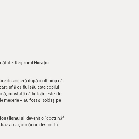
ăinătate. Regizorul
Horațiu
are descoperă după mult timp că
re află că fiul său este copilul
urmă, constată că fiul său este, de
de meserie – au fost și soldați pe
ționalismului
, devenit o “doctrină”
 haz amar, urmărind destinul a