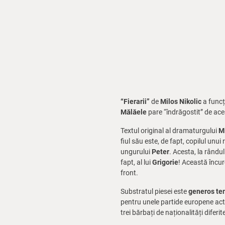
“Fierarii”
de
Milos Nikolic
a funcți
Mălăele
pare “îndrăgostit” de acea
Textul original al dramaturgului
Mi
fiul său este, de fapt, copilul unu
ungurului
Peter
. Acesta, la rându
fapt, al lui
Grigorie
! Această încur
front.
Substratul piesei este
generos te
pentru unele partide europene ac
trei bărbați de naționalități diferit