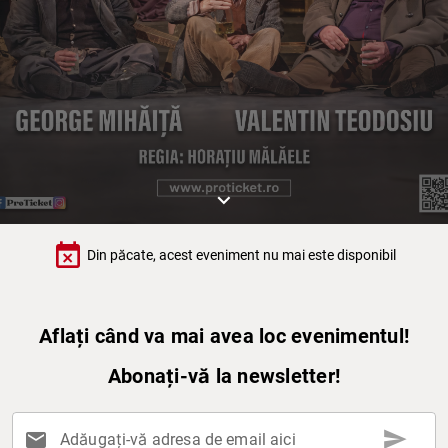
keyboard_arrow_down
event_busy
Din păcate, acest eveniment nu mai este disponibil
Aflați când va mai avea loc evenimentul!
Abonați-vă la newsletter!
send
mail
Adăugați-vă adresa de email aici