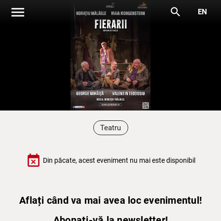
menu
search
EN
Teatru
event_busy
Din păcate, acest eveniment nu mai este disponibil
Aflați când va mai avea loc evenimentul!
Abonați-vă la newsletter!