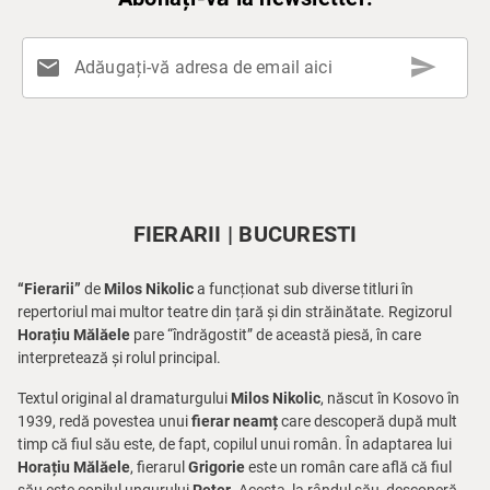
send
mail
Adăugați-vă adresa de email aici
FIERARII | BUCURESTI
“Fierarii”
de
Milos Nikolic
a funcționat sub diverse titluri în
repertoriul mai multor teatre din țară și din străinătate. Regizorul
Horațiu Mălăele
pare “îndrăgostit” de această piesă, în care
interpretează și rolul principal.
Textul original al dramaturgului
Milos Nikolic
, născut în Kosovo în
1939, redă povestea unui
fierar neamț
care descoperă după mult
timp că fiul său este, de fapt, copilul unui român. În adaptarea lui
Horațiu Mălăele
, fierarul
Grigorie
este un român care află că fiul