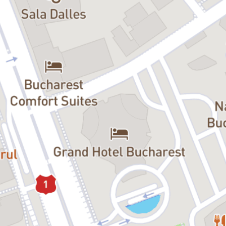
se compune ca un puzzle copilăresc din amintirile despre
Bunica
,
personajul central al acestui Cosmos, stăpâna jocurilor și
deținătoarea tuturor micilor și marilor întrebări din univers.
Bunica
este copilăria, este lumea, este viața. De aceea ea nu are
voie să dispară, iar micuța Ami se hotărăște să își salveze bunica de
la moarte, antrenând în apărarea ei o întreagă armată de soldăței…
Un one woman show – în două interpretări (Silvana Mihai și
Cristina Juncu) –, puternic, sensibil, cu umor, actual ca mesaj și
abordare, unde realismul psihologic poate atinge profunzimi ale
abisului. Un spectacol care, cu delicatețea inocenței, ridică întrebări
necesare despre viață, moarte, societate, educație, toleranță.
„
Fetița Soldat
este o piesă despre politica afectelor. O piesă despre
o fetiță care-și imaginează o întreagă lume, un complex de acțiuni
de apărare pentru a-și salva bunica. O piesă despre o materie care
nu se învață la școală: empatia. O piesă despre ce vrem să ne
facem atunci când o să fim mari. Sau despre ce n-am apucat să ne
facem pentru că oamenii mari ne-au făcut ce-au vrut ei. O piesă
despre bunicile și bunicii care ne-au creat copilării solare, ajutându-
ne să înțelegem ce-i cu lumea asta. O piesă despre copii care