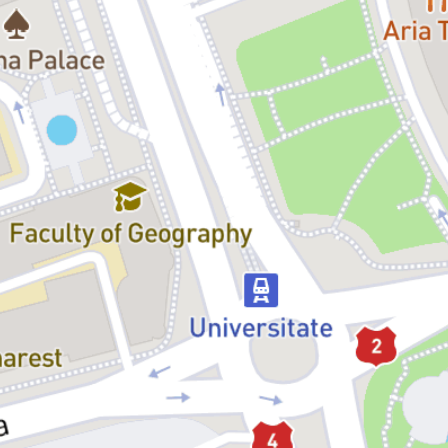
inventează cel mai tare joc de strategie: apărarea celor dragi.
Pentru că solidaritatea și iubirea pot schimba ceva. Și pentru că
neimaginată, schimbarea nu poate apărea. „Fetița Soldat” este o
piesă despre legături afective care nu se pierd niciodată.” – Mihaela
Michailov
„Un moment scurt de respiro, de reflecție, de sinceritate față de noi.
Un amalgam de întrebări fără răspuns despre iubire, curaj, empatie,
dor, viață și moarte prin prisma unei fetițe cu o imaginație
imprevizibil de bogată și o curiozitate specifică vârstei. Un univers
ludic, candid care cu siguranță ne va reactiva amintiri de demult. Un
exercițiu colectiv de reîntoarcere la copilărie. Un spectacol despre și
pentru toți cei care și-au dorit să salveze pe cineva drag, cu drag.” –
Silvia Roman
Foto:
Florin Ghioca
Fetița soldat:
Silvana Mihai / Cristina Juncu
Vocea bunicii (înregistrare audio):
Mariana Mihuț