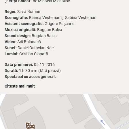
„Fetița Soldat”
de Mihaela Michailov
Regie:
Silvia Roman
Scenografie:
Bianca Veșteman și Sabina Veșteman
Asistent scenografie:
Grigore Pușcariu
Muzica originală:
Bogdan Balea
Sound design:
Bogdan Balea
Video:
Adi Bulboacă
Sunet:
Daniel Octavian Nae
Lumini:
Cristian Ciopată
Data premierei:
05.11.2016
Durată:
1 h 30 min (fără pauză)
Spectacol cu acces general.
Citeste mai mult
Producție realizată de:
Centrul de Creație și Cercetare Ion Sava în
cadrul programului 9G la TNB.
Despre spectacol:
„
Fetița Soldat
” este o poveste pentru toate vârstele și toate
timpurile, purtând cu ea parfumul copilăriei dintotdeauna. Lumea
văzută prin ochii unei fetițe de 9 ani este plină de candoare și
imprevizibilă ca o joacă serioasă de-a viața și moartea. Spectacolul