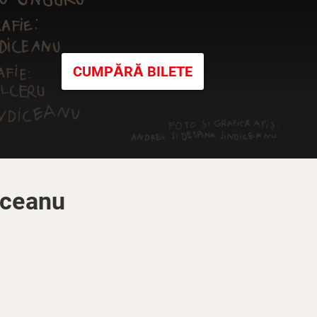
CUMPĂRĂ BILETE
iceanu