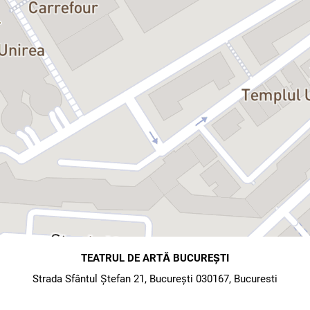
TEATRUL DE ARTĂ BUCUREȘTI
Strada Sfântul Ștefan 21, București 030167, Bucuresti
map
directions
Hartă
Direcții