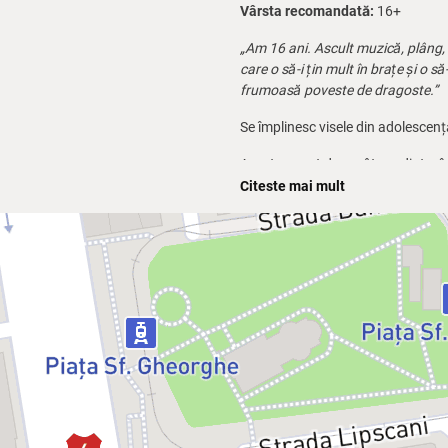
Vârsta recomandată:
16+
„Am 16 ani. Ascult muzică, plâng, m
care o să-i țin mult în brațe și o s
frumoasă poveste de dragoste.”
Se împlinesc visele din adolescenț
Acestea sunt doar câteva dintre în
debara și să devină adult, veți v
Citeste mai mult
Fetița din Debara
, de Oana Jindic