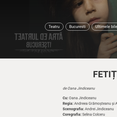
Teatru
Bucuresti
Ultimele bil
FETIȚ
de Oana Jindiceanu
Cu:
Oana Jindiceanu
Regia:
Andreea Grămoșteanu și 
Scenografia:
Andrei Jindiceanu
Coregrafia:
Selina Colceru