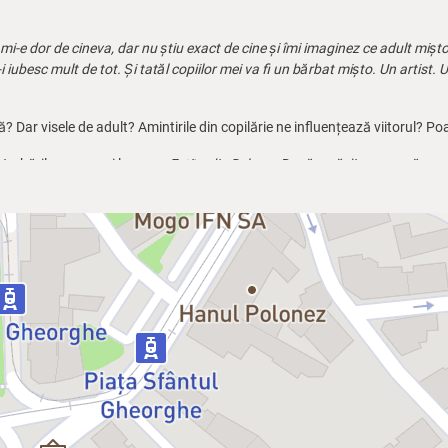
i-e dor de cineva, dar nu știu exact de cine și îmi imaginez ce adult mișto 
ă-i iubesc mult de tot. Și tatăl copiilor mei va fi un bărbat mișto. Un artist
ă? Dar visele de adult? Amintirile din copilărie ne influențează viitorul? 
trebările pe care și le-a pus
Fetița din Debara
. Dacă a găsit sau nu răspun
edea în one-woman show-ul cu același nume de la Teatrul de Artă.
eanu, este o monodramă scrisă în cadrul atelierului de dramaturgie coor