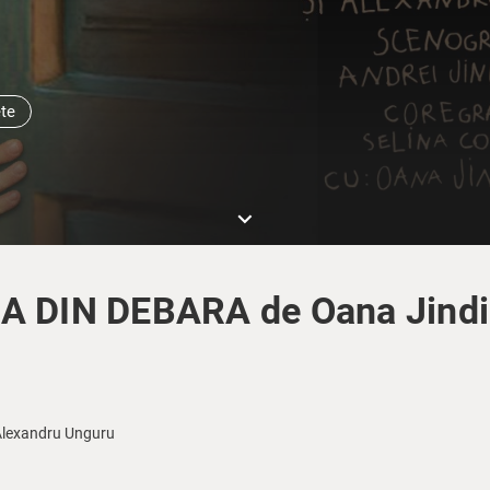
ete
keyboard_arrow_down
A DIN DEBARA de Oana Jind
Alexandru Unguru