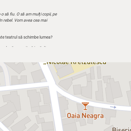
o să fiu. O să am mulți copii, pe
. Un rebel. Vom avea cea mai
Poate teatrul să schimbe lumea?
s, dacă a reușit să iasă din
donat de Mimi Brănescu.