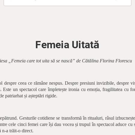
Femeia Uitată
iesa „Femeia care tot uita să se nască” de Cătălina Florina Florescu
l despre ceea ce rămâne nespus. Despre presiuni invizibile, despre vi
 Este un spectacol care împletește ironia cu emoția, fragilitatea cu for
 patriarhat și așteptări rigide.
trepătrund. Gesturile cotidiene se transformă în ritualuri, râsul izbucnește
ntre cele cinci femei care își dau vocea și trupul în spectacol aduce cu 
 n-a trăit-o direct.