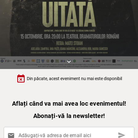
keyboard_arrow_down
event_busy
Din păcate, acest eveniment nu mai este disponibil
Aflați când va mai avea loc evenimentul!
Abonați-vă la newsletter!
send
mail
Adăugați-vă adresa de email aici