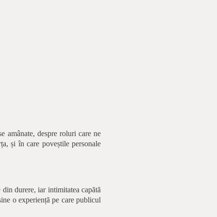
se amânate, despre roluri care ne
ța, și în care poveștile personale
 din durere, iar intimitatea capătă
sine o experiență pe care publicul