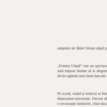
adaptare de Matei Stoian după p
„Femeia Uitată” este un spectaco
sunt impuse înainte să le alegem.
devin oglinda unei lumi marcate de
Pe scenă, realul și oniricul se în
dimensiuni universale. Fiecare di
o recunoaște instinctiv, chiar dacă