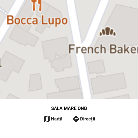
SALA MARE ONB
map
directions
Hartă
Direcții