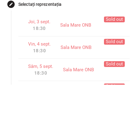
Selectați reprezentația
edit
Sold out
Joi, 3 sept.
Sala Mare ONB
18:30
Sold out
Vin, 4 sept.
Sala Mare ONB
18:30
Sold out
Sâm, 5 sept.
Sala Mare ONB
18:30
Sold out
Dum, 6 sept.
Sala Mare ONB
18:30
Sold out
Mar, 8 sept.
Sala Mare ONB
18:30
Sold out
Mie, 9 sept.
Sala Mare ONB