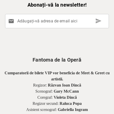
Abonați-vă la newsletter!
send
mail
Adăugați-vă adresa de email aici
Fantoma de la Operă
Cumparatorii de bilete VIP vor beneficia de Meet & Greet cu
artistii.
Regizor:
Răzvan Ioan Dincă
Scenograf:
Gary McCann
Coregraf:
Violeta Dincă
Regizor secund:
Raluca Popa
Asistent scenograf:
Gabriella Ingram