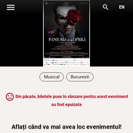
menu
search
EN
Musical
Bucuresti
sentiment_very_dissatisfied
Din păcate, biletele puse în vânzare pentru acest eveniment
au fost epuizate
Aflați când va mai avea loc evenimentul!