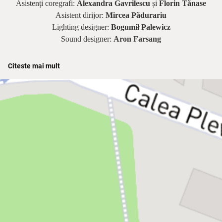
Asistenți coregrafi:
Alexandra Gavrilescu
și
Florin Tănase
Asistent dirijor:
Mircea Pădurariu
Lighting designer:
Bogumił Palewicz
Sound designer:
Aron Farsang
Citeste mai mult
Dirijor:
Daniel Jinga
Phantom:
Adrian Nour |
Christine:
Irina Baianț |
Raoul:
Kyrie
Mendél |
Carlotta:
Rodica Ștefan |
Piangi:
Andrei Petre |
Mr.
Firmin:
Radu Ion |
Mr. Andre:
Ernest Fazekaș /
Cătălin
Petrescu
|
Madame Giry:
Judith State |
Meg Giry:
Alina
Petrică |
Mr.
Reyer:
Cosmin Seleși
/
Alexandru Nagy |
Mr.
Lefevre -
Ernest Fazekaș / Cătălin Petrescu |
Buquet:
Ionuț
Burlan
*Cu participarea Orchestrei, Corului și Baletului Operei Naționale
București
**Instituția își rezervă dreptul de a aduce modificări în distribuțiile
spectacolelor în cazul în care situația le impune.