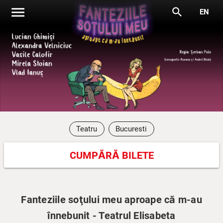
menu
search
EN
Teatru
Bucuresti
CUMPĂRĂ BILETE
Fanteziile soţului meu aproape că m-au
înnebunit - Teatrul Elisabeta