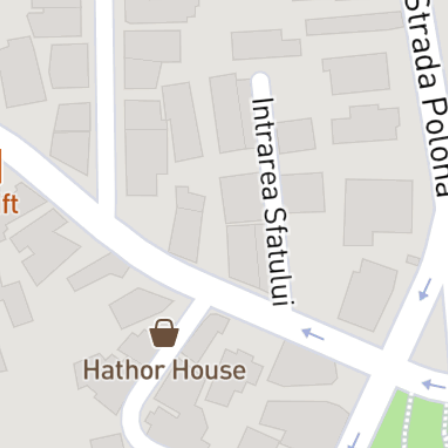
Tolstoi spunea că fiecare familie e nefericită în felul ei. În noul
spectacol al Teatrului Bulandra, regizorul și dramaturgul Mimi
Brănescu ne invită, la rândul său, să explorăm, cu umor
incandescent și ironie, această poveste veche de când lumea – a
relațiilor familiale complicate și a firelor emoționale din trecut care
ajung să încâlcească prezentul.
Alături de personajele din
Family.exe
, pătrundem într-o sufragerie,
ca oricare alta, în care se intersectează reproșuri, traume, acuzații
și foarte multe emoții.
Însă atunci când fiecare dintre cei prezenți apasă pe butoanele
celuilalt, sistemul de operare familial începe să dea erori și să ruleze
secvențe care scot la iveală vechi probleme de comunicare,
mecanisme de gândire pre-instalate, neînțelegeri, amintiri stocate
greșit și alte disfuncționalități, pe care nici măcar hazul de necaz nu
pare să le mai remedieze.
Și-atunci poate că întregul „program”
family.exe
trebuie actualizat.