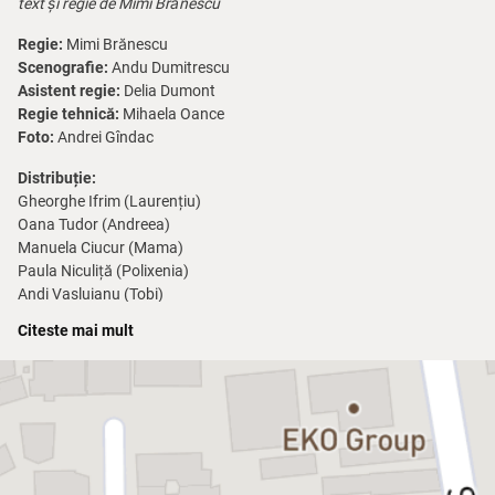
text și regie de Mimi Brănescu
Regie:
Mimi Brănescu
Scenografie:
Andu Dumitrescu
Asistent regie:
Delia Dumont
Regie tehnică:
Mihaela Oance
Foto:
Andrei Gîndac
Distribuție:
Gheorghe Ifrim (Laurențiu)
Oana Tudor (Andreea)
Manuela Ciucur (Mama)
Paula Niculiță (Polixenia)
Andi Vasluianu (Tobi)
Cornel Scripcaru (Anton)
Citeste mai mult
Lucian Ifrim (Marian)
Spectacolul se adresează publicului cu vârsta de peste 16 ani.
Spectacolul conține scene cu limbaj licențios.
Family.exe
este o dramedie provocatoare și surprinzătoare, despre
vulnerabilitate și traume de familie.