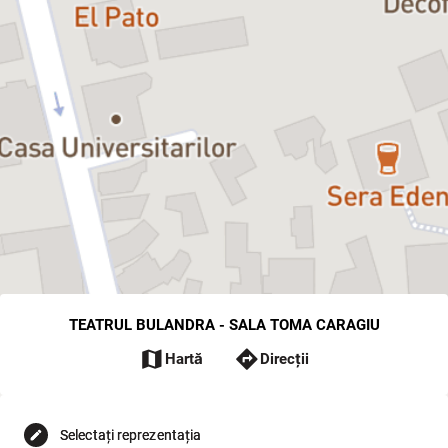
TEATRUL BULANDRA - SALA TOMA CARAGIU
map
directions
Hartă
Direcții
Selectați reprezentația
edit