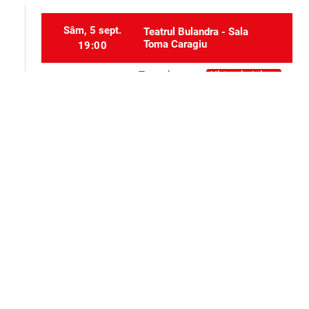
Sâm, 5 sept.
Teatrul Bulandra - Sala
Toma Caragiu
19:00
Teatrul
Ultimele bilete
Mie, 9 sept.
Bulandra -
19:00
Sala Toma
Caragiu
Selectați locurile
event_seat
Alte evenimente ale aceluiași organizator
Teatru
Teatru