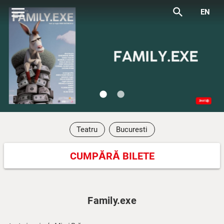
menu
search
EN
lens
lens
Teatru
Bucuresti
CUMPĂRĂ BILETE
Family.exe