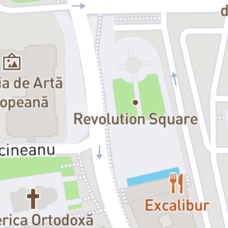
Data premierei:
13 septembrie 2019
Distribuția:
Gomez Addams:
Lucian Ionescu
Morticia Addams:
Camelia Pintilie / Oana Predescu
Wednesday Addams:
Ana Udroiu
Pugsley Addams:
Mihai Cheregi
Unchiul Fester:
Mihai Mitrea / Radu Mitrea
Bunica:
Oana Pușcatu
Lurch:
Mircea Alexandru Băluță
Alice Beineke:
Maria Alexievici
Mal Beineke:
Doru Bem
Lucas Beineke:
Dan Pughineanu
Strămoșii:
Marchiza:
Andreea Hristu
Mireasa:
Iulia Samson
Balerina:
Loredana Cosovanu / Cristina Danu
Clownul:
Alex Popa
Soldatul:
Dan Clucinschi
Gangsterul:
Ovidiu Ușvat