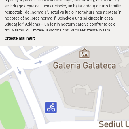
repede). Ajunsă la vârsta adolescenței, Wednesday, unica lor fiică,
se îndrăgostește de Lucas Beineke, un băiat drăguț dintr-o familie
respectabil de „normală”. Totul va lua o întorsătură neașteptată în
noaptea când „prea normalii” Beineke ajung să cineze în casa
„ciudaților” Addams – un festin nocturn care va confrunta cele
două familii cu limitele (a)normalității și cu rezistența în fața
schimbării.
Citeste mai mult
Regia, coregrafia, costumele:
Răzvan Mazilu
Producția muzicală:
Alexandra și Alexei Turcan
Decoruri:
Sabina Spatariu
Lighting design:
Costi Baciu
Peruci, machiaj:
Octavian Mardale
Pregătirea muzicală:
Maria Alexievici
Video:
Cristian Niculescu
Asistent coregrafie:
Monica Petrică
Asistent scenografie, recuzită:
Andrei Șova
Efecte speciale și machiaj prostetic:
Școala de Machiaj Prostetic
Corepetitori:
Anca Săftulescu, Maria Alexievici
Consultant tango argentinian:
Daniel Măndiță
Recomandare de vârstă:
12+
Durată:
2h 30’ (cu pauză)