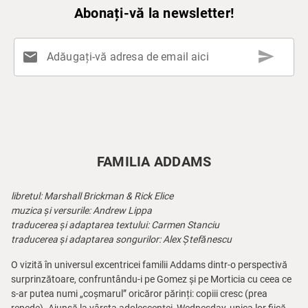
Abonați-vă la newsletter!
send
mail
Adăugați-vă adresa de email aici
FAMILIA ADDAMS
libretul: Marshall Brickman & Rick Elice
muzica și versurile: Andrew Lippa
traducerea și adaptarea textului: Carmen Stanciu
traducerea și adaptarea songurilor: Alex Ștefănescu
O vizită în universul excentricei familii Addams dintr-o perspectivă
surprinzătoare, confruntându-i pe Gomez și pe Morticia cu ceea ce
s-ar putea numi „coșmarul” oricăror părinți: copiii cresc (prea