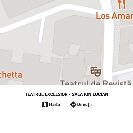
TEATRUL EXCELSIOR - SALA ION LUCIAN
map
directions
Hartă
Direcții
Selectați reprezentația
edit