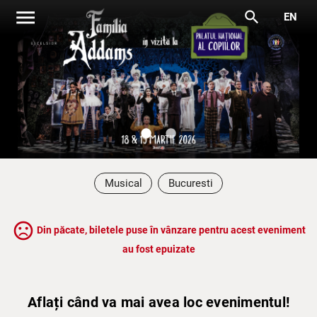
menu
search
EN
lens
lens
Musical
Bucuresti
sentiment_very_dissatisfied
Din păcate, biletele puse în vânzare pentru acest eveniment
au fost epuizate
Aflați când va mai avea loc evenimentul!