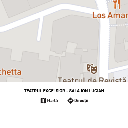
TEATRUL EXCELSIOR - SALA ION LUCIAN
map
directions
Hartă
Direcții
Selectați reprezentația
edit