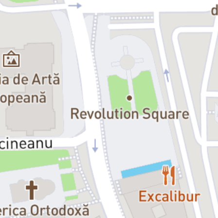
Data premierei:
13 septembrie 2019
Distribuția:
Gomez Addams:
Lucian Ionescu
Morticia Addams:
Camelia Pintilie / Oana Predescu
Wednesday Addams:
Ana Udroiu
Pugsley Addams:
Mihai Cheregi
Unchiul Fester:
Mihai Mitrea / Radu Mitrea
Bunica:
Oana Pușcatu
Lurch:
Mircea Alexandru Băluță
Alice Beineke:
Maria Alexievici
Mal Beineke:
Doru Bem
Lucas Beineke:
Dan Pughineanu
Strămoșii:
Marchiza:
Andreea Hristu
Mireasa:
Iulia Samson
Balerina:
Loredana Cosovanu / Cristina Danu
Clownul:
Alex Popa
Soldatul:
Dan Clucinschi
Gangsterul:
Ovidiu Ușvat