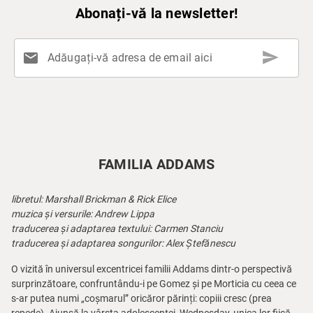
Abonați-vă la newsletter!
send
mail
Adăugați-vă adresa de email aici
FAMILIA ADDAMS
libretul: Marshall Brickman & Rick Elice
muzica și versurile: Andrew Lippa
traducerea și adaptarea textului: Carmen Stanciu
traducerea și adaptarea songurilor: Alex Ștefănescu
O vizită în universul excentricei familii Addams dintr-o perspectivă
surprinzătoare, confruntându-i pe Gomez și pe Morticia cu ceea ce
s-ar putea numi „coșmarul” oricăror părinți: copiii cresc (prea