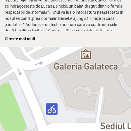
repede). Ajunsă la vârsta adolescenței, Wednesday, unica lor fiică,
se îndrăgostește de Lucas Beineke, un băiat drăguț dintr-o familie
respectabil de „normală”. Totul va lua o întorsătură neașteptată în
noaptea când „prea normalii” Beineke ajung să cineze în casa
„ciudaților” Addams – un festin nocturn care va confrunta cele
două familii cu limitele (a)normalității și cu rezistența în fața
schimbării.
Citeste mai mult
Regia, coregrafia, costumele:
Răzvan Mazilu
Producția muzicală:
Alexandra și Alexei Turcan
Decoruri:
Sabina Spatariu
Lighting design:
Costi Baciu
Peruci, machiaj:
Octavian Mardale
Pregătirea muzicală:
Maria Alexievici
Video:
Cristian Niculescu
Asistent coregrafie:
Monica Petrică
Asistent scenografie, recuzită:
Andrei Șova
Efecte speciale și machiaj prostetic:
Școala de Machiaj Prostetic
Corepetitori:
Anca Săftulescu, Maria Alexievici
Consultant tango argentinian:
Daniel Măndiță
Recomandare de vârstă:
12+
Durată:
2h 30’ (cu pauză)