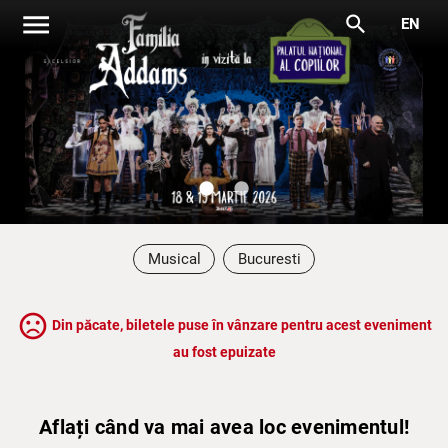
menu
search
EN
lens
lens
Musical
Bucuresti
sentiment_very_dissatisfied
Din păcate, biletele puse în vânzare pentru acest eveniment
au fost epuizate
Aflați când va mai avea loc evenimentul!