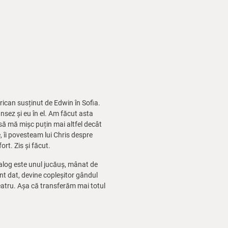
rican susținut de Edwin în Sofia.
nsez și eu în el. Am făcut asta
să mă mișc puțin mai altfel decât
, îi povesteam lui Chris despre
rt. Zis și făcut.
ialog este unul jucăuș, mânat de
nt dat, devine copleșitor gândul
eatru. Așa că transferăm mai totul