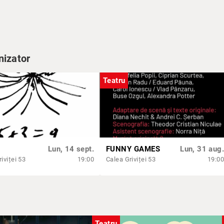
andra Ilie
nizator
nute
Teatru
Lun, 14 sept.
FUNNY GAMES
Lun, 31 aug.
iviței 53
19:00
Calea Griviței 53
19:00
Teatru