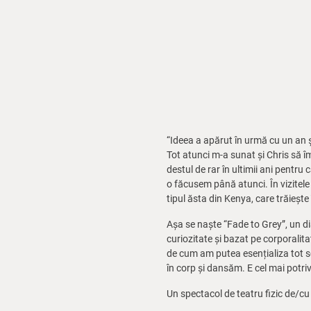
“Ideea a apărut în urmă cu un an 
Tot atunci m-a sunat și Chris să î
destul de rar în ultimii ani pentr
o făcusem până atunci. În vizitele 
tipul ăsta din Kenya, care trăiește
Așa se naște “Fade to Grey”, un di
curiozitate și bazat pe corporalit
de cum am putea esențializa tot s
în corp și dansăm. E cel mai potriv
Un spectacol de teatru fizic de/