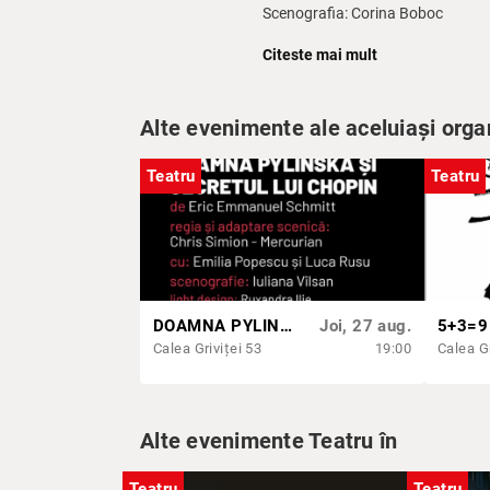
Scenografia: Corina Boboc
Muzica originală: DJ Mujdei
Citeste mai mult
Lightning Design: Alin Popa & Rux
Alte evenimente ale aceluiași orga
Durata spectacol: minim 53 de mi
Teatru
Teatru
DOAMNA PYLINSKA ŞI SECRETUL LUI CHOPIN
Joi, 27 aug.
5+3=9
Calea Griviței 53
19:00
Calea Gr
Alte evenimente Teatru în
Teatru
Teatru