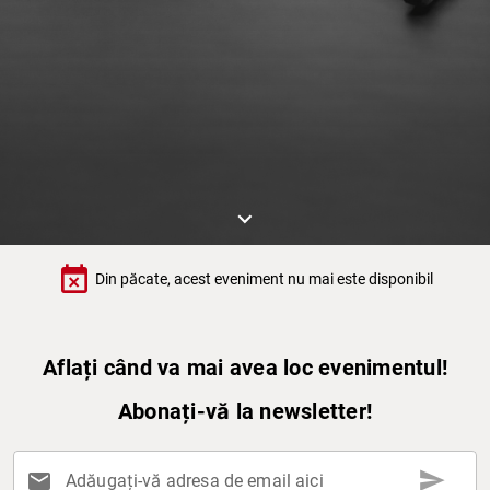
keyboard_arrow_down
event_busy
Din păcate, acest eveniment nu mai este disponibil
Aflați când va mai avea loc evenimentul!
Abonați-vă la newsletter!
send
mail
Adăugați-vă adresa de email aici