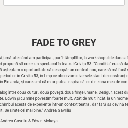
FADE TO GREY
și jumătate când am participat, pur întâmplător, la workshopul de dans af
mi propună să creez un spectacol în teatrul Grivița 53. “Condiția” era să da
u că așteptam o oportunitate să descopăr un context nou, care să mă facă 
periodice în Grivița 53, în timp ce observam diversele stadii de construcție
 în Finlanda, și care simt că m-ar putea inspira să ies din zona mea de confo
alog între două culturi, două povești, două ființe umane. Desigur, acest d
ate. Edwin și cu mine povestim foarte mult. Atât de mult încât, la un mome
chimbul acesta de experiențe într-un context teatral, dar fără să devină t
it. Se simte cel mai bine.” Andrea Gavriliu
cu Andrea Gavriliu & Edwin Mokaya