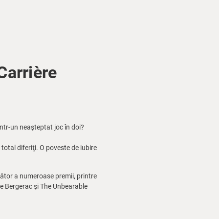
arrière
într-un neaşteptat joc în doi?
otal diferiţi. O poveste de iubire
gător a numeroase premii, printre
 de Bergerac şi The Unbearable