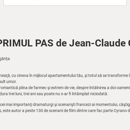
PRIMUL PAS de Jean-Claude C
gărița
mineaţă, cu cineva în mijlocul apartamentului tău, şi totul să se transforme 
mult umor.
omantică plina de farmec şi extrem de vie, despre întâlnirea a doi oameni t
 dura trei luni, trei ani sau poate nu s-ar fi întâmplat niciodată.
cei mai importanţi dramaturgi şi scenarişti francezi ai momentului, câşti
, este autor a peste 130 de scenarii de film dintre care fac parte Cyrano