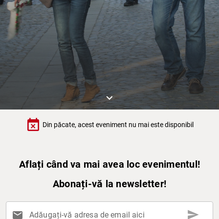
keyboard_arrow_down
event_busy
Din păcate, acest eveniment nu mai este disponibil
Aflați când va mai avea loc evenimentul!
Abonați-vă la newsletter!
send
mail
Adăugați-vă adresa de email aici