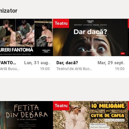
nizator
Teatru
DURERI FANTOMĂ de Vasili Sigarev
Lun, 31 aug.
Dar, dacă?
Mar, 29 sept.
Teatrul de Artă București
19:00
Teatrul de Artă București
19:00
Teatru