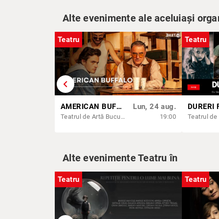
Alte evenimente ale aceluiași orga
Teatru
Teatru
chevron_left
AMERICAN BUFFALO
Lun, 24 aug.
Teatrul de Artă București
19:00
Alte evenimente Teatru în
Teatru
Teatru